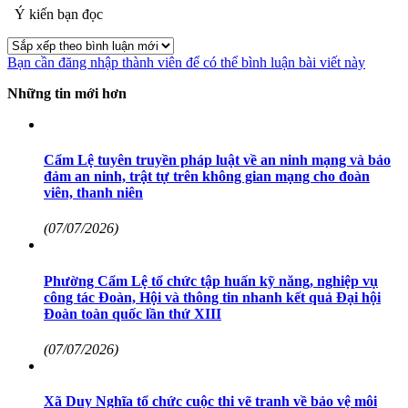
Ý kiến bạn đọc
Bạn cần đăng nhập thành viên để có thể bình luận bài viết này
Những tin mới hơn
Cẩm Lệ tuyên truyền pháp luật về an ninh mạng và bảo
đảm an ninh, trật tự trên không gian mạng cho đoàn
viên, thanh niên
(07/07/2026)
Phường Cẩm Lệ tổ chức tập huấn kỹ năng, nghiệp vụ
công tác Đoàn, Hội và thông tin nhanh kết quả Đại hội
Đoàn toàn quốc lần thứ XIII
(07/07/2026)
Xã Duy Nghĩa tổ chức cuộc thi vẽ tranh về bảo vệ môi