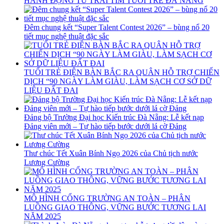
HÀNH ĐỘNG TỪ TRÁI TIM TUỔI TRẺ ĐÀ NẴNG
Đêm chung kết “Super Talent Contest 2026” – bùng nổ 20
tiết mục nghệ thuật đặc sắc
TUỔI TRẺ ĐIỆN BÀN BẮC RA QUÂN HỖ TRỢ CHIẾN
DỊCH “90 NGÀY LÀM GIÀU, LÀM SẠCH CƠ SỞ DỮ
LIỆU ĐẤT ĐAI
Đảng bộ Trường Đại học Kiến trúc Đà Nẵng: Lễ kết nạp
Đảng viên mới – Tự hào tiếp bước dưới lá cờ Đảng
Thư chúc Tết Xuân Bính Ngọ 2026 của Chủ tịch nước
Lương Cường
MÔ HÌNH CỔNG TRƯỜNG AN TOÀN – PHÂN
LUỒNG GIAO THÔNG, VỮNG BƯỚC TƯƠNG LAI
NĂM 2025