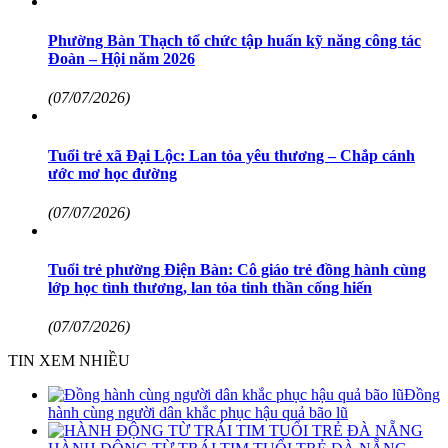
Phường Bàn Thạch tổ chức tập huấn kỹ năng công tác
Đoàn – Hội năm 2026
(07/07/2026)
Tuổi trẻ xã Đại Lộc: Lan tỏa yêu thương – Chắp cánh
ước mơ học đường
(07/07/2026)
Tuổi trẻ phường Điện Bàn: Cô giáo trẻ đồng hành cùng
lớp học tình thương, lan tỏa tinh thần cống hiến
(07/07/2026)
TIN XEM NHIỀU
Đồng
hành cùng người dân khắc phục hậu quả bão lũ