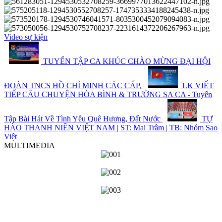
Video sự kiện
TUYỂN TẬP CA KHÚC CHÀO MỪNG ĐẠI HỘI
ĐOÀN TNCS HỒ CHÍ MINH CÁC CẤP,
LK VIẾT
TIẾP CÂU CHUYỆN HÒA BÌNH & TRƯỜNG SA CA - Tuyển
Tập Bài Hát Về Tình Yêu Quê Hương, Đất Nước
TỰ
HÀO THANH NIÊN VIỆT NAM | ST: Mai Trâm | TB: Nhóm Sao
Việt
MULTIMEDIA