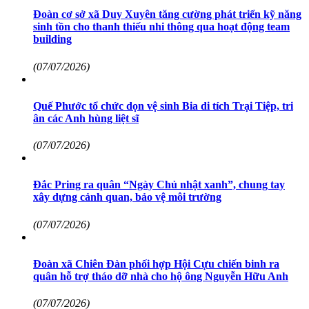
Đoàn cơ sở xã Duy Xuyên tăng cường phát triển kỹ năng
sinh tồn cho thanh thiếu nhi thông qua hoạt động team
building
(07/07/2026)
Quế Phước tổ chức dọn vệ sinh Bia di tích Trại Tiệp, tri
ân các Anh hùng liệt sĩ
(07/07/2026)
Đắc Pring ra quân “Ngày Chủ nhật xanh”, chung tay
xây dựng cảnh quan, bảo vệ môi trường
(07/07/2026)
Đoàn xã Chiên Đàn phối hợp Hội Cựu chiến binh ra
quân hỗ trợ tháo dỡ nhà cho hộ ông Nguyễn Hữu Anh
(07/07/2026)