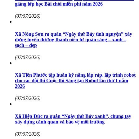
giảng lớp học Bài chòi miễn phí năm 2026
(07/07/2026)
Xã Nông Sơn ra quân “Ngày thứ Bảy tình nguyện” xây
dựng tuyến đường thanh niên tự quản sáng – xanh –
sạch – đẹp
(07/07/2026)
Xã Tiên Phước tập huấn kỹ năng lắp ráp, lập trình robot
cho các đội thi Cuộc thi Sáng tạo Robot lần thứ I năm
2026
(07/07/2026)
Xã Hiệp Đức ra quân “Ngày thứ Bảy xanh”, chung tay
xây dựng cảnh quan và bảo vệ môi trường
(07/07/2026)