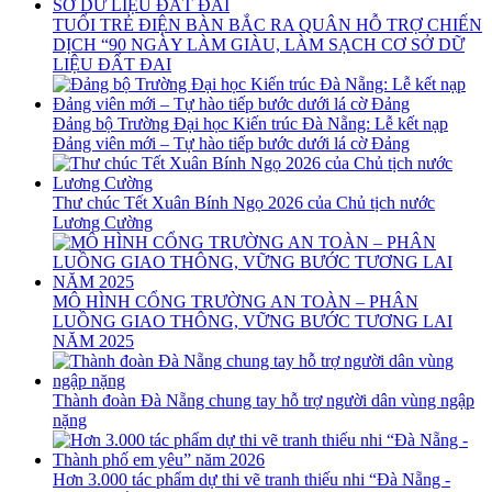
TUỔI TRẺ ĐIỆN BÀN BẮC RA QUÂN HỖ TRỢ CHIẾN
DỊCH “90 NGÀY LÀM GIÀU, LÀM SẠCH CƠ SỞ DỮ
LIỆU ĐẤT ĐAI
Đảng bộ Trường Đại học Kiến trúc Đà Nẵng: Lễ kết nạp
Đảng viên mới – Tự hào tiếp bước dưới lá cờ Đảng
Thư chúc Tết Xuân Bính Ngọ 2026 của Chủ tịch nước
Lương Cường
MÔ HÌNH CỔNG TRƯỜNG AN TOÀN – PHÂN
LUỒNG GIAO THÔNG, VỮNG BƯỚC TƯƠNG LAI
NĂM 2025
Thành đoàn Đà Nẵng chung tay hỗ trợ người dân vùng ngập
nặng
Hơn 3.000 tác phẩm dự thi vẽ tranh thiếu nhi “Đà Nẵng -