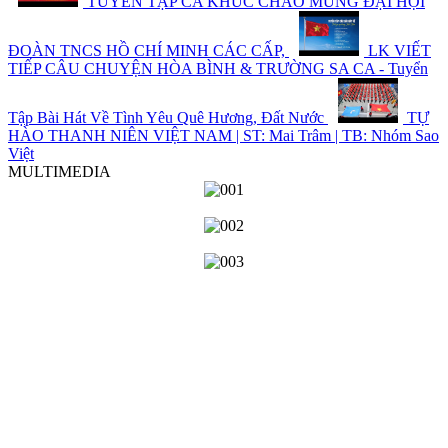
TUYỂN TẬP CA KHÚC CHÀO MỪNG ĐẠI HỘI
ĐOÀN TNCS HỒ CHÍ MINH CÁC CẤP,
LK VIẾT
TIẾP CÂU CHUYỆN HÒA BÌNH & TRƯỜNG SA CA - Tuyển
Tập Bài Hát Về Tình Yêu Quê Hương, Đất Nước
TỰ
HÀO THANH NIÊN VIỆT NAM | ST: Mai Trâm | TB: Nhóm Sao
Việt
MULTIMEDIA