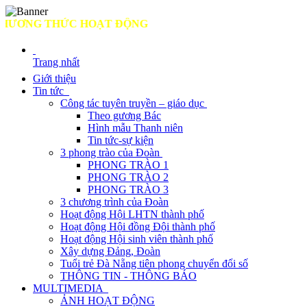
ƠNG THỨC HOẠT ĐỘNG
Trang nhất
Giới thiệu
Tin tức
Công tác tuyên truyền – giáo dục
Theo gương Bác
Hình mẫu Thanh niên
Tin tức-sự kiện
3 phong trào của Đoàn
PHONG TRÀO 1
PHONG TRÀO 2
PHONG TRÀO 3
3 chương trình của Đoàn
Hoạt động Hội LHTN thành phố
Hoạt động Hội đồng Đội thành phố
Hoạt động Hội sinh viên thành phố
Xây dựng Đảng, Đoàn
Tuổi trẻ Đà Nẵng tiên phong chuyển đổi số
THÔNG TIN - THÔNG BÁO
MULTIMEDIA
ẢNH HOẠT ĐỘNG