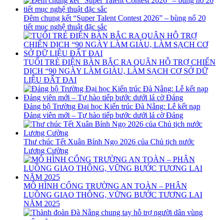
Đêm chung kết “Super Talent Contest 2026” – bùng nổ 20
tiết mục nghệ thuật đặc sắc
TUỔI TRẺ ĐIỆN BÀN BẮC RA QUÂN HỖ TRỢ CHIẾN
DỊCH “90 NGÀY LÀM GIÀU, LÀM SẠCH CƠ SỞ DỮ
LIỆU ĐẤT ĐAI
Đảng bộ Trường Đại học Kiến trúc Đà Nẵng: Lễ kết nạp
Đảng viên mới – Tự hào tiếp bước dưới lá cờ Đảng
Thư chúc Tết Xuân Bính Ngọ 2026 của Chủ tịch nước
Lương Cường
MÔ HÌNH CỔNG TRƯỜNG AN TOÀN – PHÂN
LUỒNG GIAO THÔNG, VỮNG BƯỚC TƯƠNG LAI
NĂM 2025