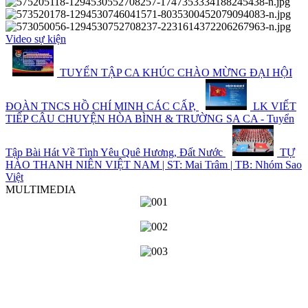
Video sự kiện
TUYỂN TẬP CA KHÚC CHÀO MỪNG ĐẠI HỘI
ĐOÀN TNCS HỒ CHÍ MINH CÁC CẤP,
LK VIẾT
TIẾP CÂU CHUYỆN HÒA BÌNH & TRƯỜNG SA CA - Tuyển
Tập Bài Hát Về Tình Yêu Quê Hương, Đất Nước
TỰ
HÀO THANH NIÊN VIỆT NAM | ST: Mai Trâm | TB: Nhóm Sao
Việt
MULTIMEDIA