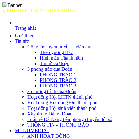
PHƯƠNG THỨC HOẠT ĐỘNG
Trang nhất
Giới thiệu
Tin tức
Công tác tuyên truyền – giáo dục
Theo gương Bác
Hình mẫu Thanh niên
Tin tức-sự kiện
3 phong trào của Đoàn
PHONG TRÀO 1
PHONG TRÀO 2
PHONG TRÀO 3
3 chương trình của Đoàn
Hoạt động Hội LHTN thành phố
Hoạt động Hội đồng Đội thành phố
Hoạt động Hội sinh viên thành phố
Xây dựng Đảng, Đoàn
Tuổi trẻ Đà Nẵng tiên phong chuyển đổi số
THÔNG TIN - THÔNG BÁO
MULTIMEDIA
ẢNH HOẠT ĐỘNG