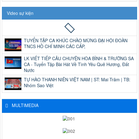
Video sự kiện
TUYỂN TẬP CA KHÚC CHÀO MỪNG ĐẠI HỘI ĐOÀN
TNCS HỒ CHÍ MINH CÁC CẤP,
LK VIẾT TIẾP CÂU CHUYỆN HÒA BÌNH & TRƯỜNG SA
CA - Tuyển Tập Bài Hát Về Tình Yêu Quê Hương, Đất
Nước
TỰ HÀO THANH NIÊN VIỆT NAM | ST: Mai Trâm | TB:
Nhóm Sao Việt
MULTIMEDIA