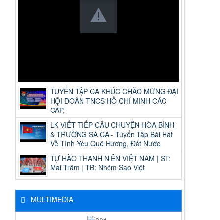
TUYỂN TẬP CA KHÚC CHÀO MỪNG ĐẠI
HỘI ĐOÀN TNCS HỒ CHÍ MINH CÁC
CẤP,
LK VIẾT TIẾP CÂU CHUYỆN HÒA BÌNH
& TRƯỜNG SA CA - Tuyển Tập Bài Hát
Về Tình Yêu Quê Hương, Đất Nước
TỰ HÀO THANH NIÊN VIỆT NAM | ST:
Mai Trâm | TB: Nhóm Sao Việt
MULTIMEDIA