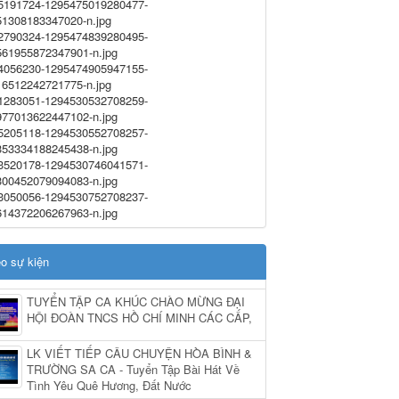
o sự kiện
TUYỂN TẬP CA KHÚC CHÀO MỪNG ĐẠI
HỘI ĐOÀN TNCS HỒ CHÍ MINH CÁC CẤP,
LK VIẾT TIẾP CÂU CHUYỆN HÒA BÌNH &
TRƯỜNG SA CA - Tuyển Tập Bài Hát Về
Tình Yêu Quê Hương, Đất Nước