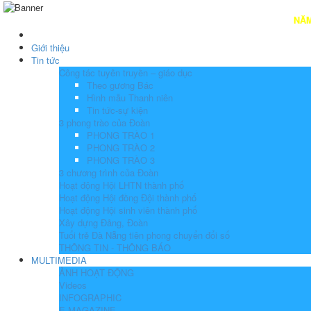
NĂM 2026: TOÀN 
Giới thiệu
Tin tức
Công tác tuyên truyền – giáo dục
Theo gương Bác
Hình mẫu Thanh niên
Tin tức-sự kiện
3 phong trào của Đoàn
PHONG TRÀO 1
PHONG TRÀO 2
PHONG TRÀO 3
3 chương trình của Đoàn
Hoạt động Hội LHTN thành phố
Hoạt động Hội đồng Đội thành phố
Hoạt động Hội sinh viên thành phố
Xây dựng Đảng, Đoàn
Tuổi trẻ Đà Nẵng tiên phong chuyển đổi số
THÔNG TIN - THÔNG BÁO
MULTIMEDIA
ẢNH HOẠT ĐỘNG
Videos
INFOGRAPHIC
E-MAGAZINE