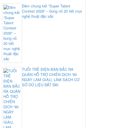
Đêm chung kết “Super Talent
Contest 2026” – bùng nổ 20 tiết mục
nghệ thuật đặc sắc
TUỔI TRẺ ĐIỆN BÀN BẮC RA
QUÂN HỖ TRỢ CHIẾN DỊCH “90
NGÀY LÀM GIÀU, LÀM SẠCH CƠ
SỞ DỮ LIỆU ĐẤT ĐAI