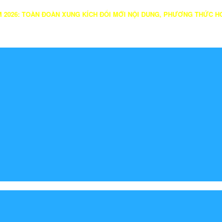
ĐOÀN XUNG KÍCH ĐỔI MỚI NỘI DUNG, PHƯƠNG THỨC HOẠT ĐỘNG