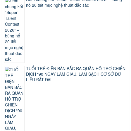
nổ 20 tiết mục nghệ thuật đặc sắc
TUỔI TRẺ ĐIỆN BÀN BẮC RA QUÂN HỖ TRỢ CHIẾN
DỊCH “90 NGÀY LÀM GIÀU, LÀM SẠCH CƠ SỞ DỮ
LIỆU ĐẤT ĐAI