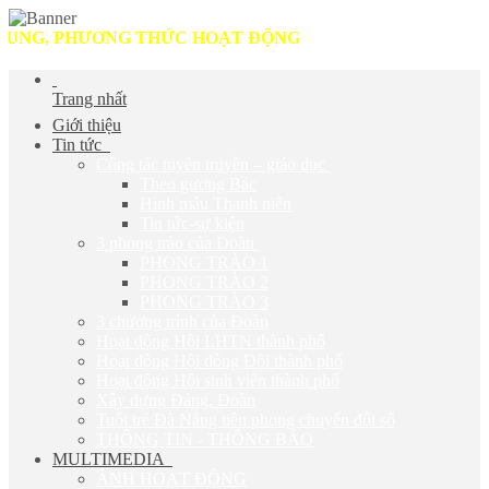
G, PHƯƠNG THỨC HOẠT ĐỘNG
Trang nhất
Giới thiệu
Tin tức
Công tác tuyên truyền – giáo dục
Theo gương Bác
Hình mẫu Thanh niên
Tin tức-sự kiện
3 phong trào của Đoàn
PHONG TRÀO 1
PHONG TRÀO 2
PHONG TRÀO 3
3 chương trình của Đoàn
Hoạt động Hội LHTN thành phố
Hoạt động Hội đồng Đội thành phố
Hoạt động Hội sinh viên thành phố
Xây dựng Đảng, Đoàn
Tuổi trẻ Đà Nẵng tiên phong chuyển đổi số
THÔNG TIN - THÔNG BÁO
MULTIMEDIA
ẢNH HOẠT ĐỘNG