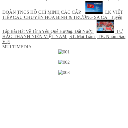
ĐOÀN TNCS HỒ CHÍ MINH CÁC CẤP,
LK VIẾT
TIẾP CÂU CHUYỆN HÒA BÌNH & TRƯỜNG SA CA - Tuyển
Tập Bài Hát Về Tình Yêu Quê Hương, Đất Nước
TỰ
HÀO THANH NIÊN VIỆT NAM | ST: Mai Trâm | TB: Nhóm Sao
Việt
MULTIMEDIA