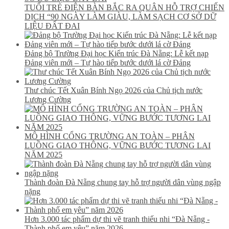
TUỔI TRẺ ĐIỆN BÀN BẮC RA QUÂN HỖ TRỢ CHIẾN
DỊCH “90 NGÀY LÀM GIÀU, LÀM SẠCH CƠ SỞ DỮ
LIỆU ĐẤT ĐAI
Đảng bộ Trường Đại học Kiến trúc Đà Nẵng: Lễ kết nạp
Đảng viên mới – Tự hào tiếp bước dưới lá cờ Đảng
Thư chúc Tết Xuân Bính Ngọ 2026 của Chủ tịch nước
Lương Cường
MÔ HÌNH CỔNG TRƯỜNG AN TOÀN – PHÂN
LUỒNG GIAO THÔNG, VỮNG BƯỚC TƯƠNG LAI
NĂM 2025
Thành đoàn Đà Nẵng chung tay hỗ trợ người dân vùng ngập
nặng
Hơn 3.000 tác phẩm dự thi vẽ tranh thiếu nhi “Đà Nẵng -
Thành phố em yêu” năm 2026