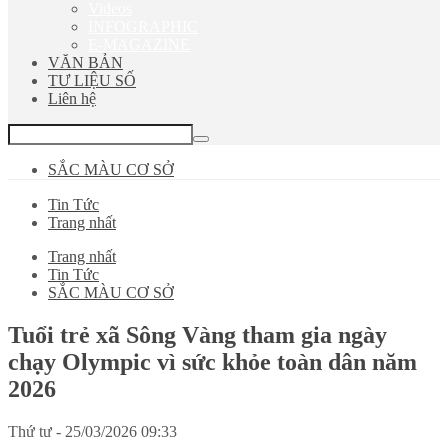
Videos
INFOGRAPHIC
E-MAGAZINE
VĂN BẢN
TƯ LIỆU SỐ
Liên hệ
SẮC MÀU CƠ SỞ
Tin Tức
Trang nhất
Trang nhất
Tin Tức
SẮC MÀU CƠ SỞ
Tuổi trẻ xã Sông Vàng tham gia ngày
chạy Olympic vì sức khỏe toàn dân năm
2026
Thứ tư - 25/03/2026 09:33