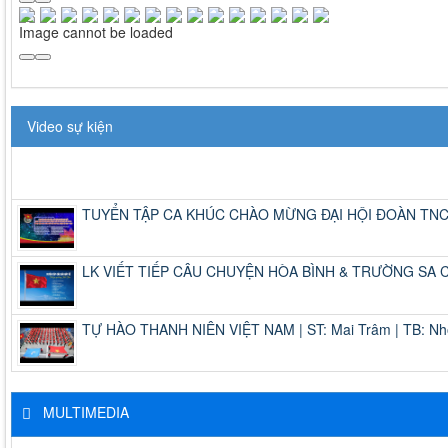
Image cannot be loaded
Video sự kiện
TUYỂN TẬP CA KHÚC CHÀO MỪNG ĐẠI HỘI ĐOÀN TNCS
LK VIẾT TIẾP CÂU CHUYỆN HÒA BÌNH & TRƯỜNG SA CA -
TỰ HÀO THANH NIÊN VIỆT NAM | ST: Mai Trâm | TB: Nh
MULTIMEDIA