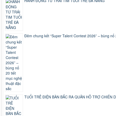
HÀNH ĐỘNG TỪ TRÁI TIM TUỔI TRẺ ĐÀ NẴNG
Đêm chung kết “Super Talent Contest 2026” – bùng nổ 2
TUỔI TRẺ ĐIỆN BÀN BẮC RA QUÂN HỖ TRỢ CHIẾN DỊ