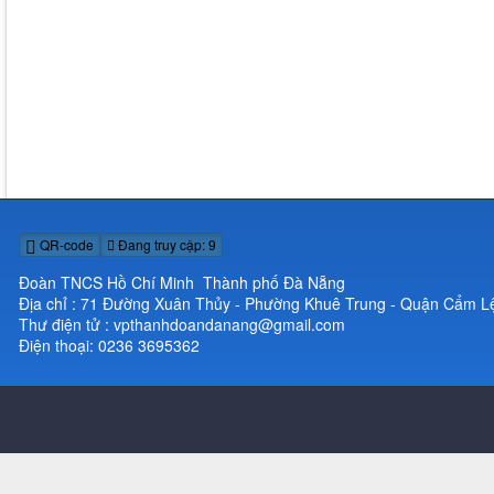
QR-code
Đang truy cập: 9
Đoàn TNCS Hồ Chí Minh Thành phố Đà Nẵng
Địa chỉ : 71 Đường Xuân Thủy - Phường Khuê Trung - Quận Cẩm L
Thư điện tử : vpthanhdoandanang@gmail.com
Điện thoại: 0236 3695362