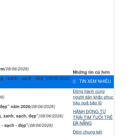
em
(08/06/2026)
Những tin cũ hơn
 - xanh - sạch - đẹp”
(08/06/2026)
TIN XEM NHIỀU
Đồng hành cùng
người dân khắc phục
26)
hậu quả bão lũ
 đẹp” năm 2026
(08/06/2026)
HÀNH ĐỘNG TỪ
, xanh, sạch, đẹp”
(08/06/2026)
TRÁI TIM TUỔI TRẺ
ĐÀ NẴNG
- sạch - đẹp”
(08/06/2026)
Đêm chung kết