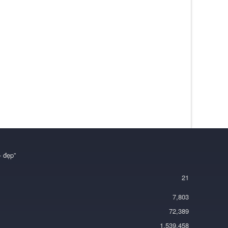
21
7,803
72,389
1,539,458