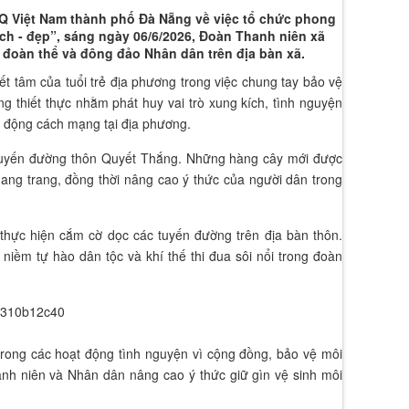
 Việt Nam thành phố Đà Nẵng về việc tổ chức phong
ch - đẹp”, sáng ngày 06/6/2026, Đoàn Thanh niên xã
đoàn thể và đông đảo Nhân dân trên địa bàn xã.
yết tâm của tuổi trẻ địa phương trong việc chung tay bảo vệ
 thiết thực nhằm phát huy vai trò xung kích, tình nguyện
h động cách mạng tại địa phương.
 tuyến đường thôn Quyết Thắng. Những hàng cây mới được
hang trang, đồng thời nâng cao ý thức của người dân trong
, thực hiện cắm cờ dọc các tuyến đường trên địa bàn thôn.
iềm tự hào dân tộc và khí thế thi đua sôi nổi trong đoàn
 trong các hoạt động tình nguyện vì cộng đồng, bảo vệ môi
anh niên và Nhân dân nâng cao ý thức giữ gìn vệ sinh môi