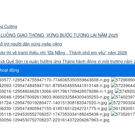
ơng Cường
 LUỒNG GIAO THÔNG, VỮNG BƯỚC TƯƠNG LAI NĂM 2025
ỗ trợ người dân vùng ngập nặng
dự thi vẽ tranh thiếu nhi “Đà Nẵng - Thành phố em yêu” năm 2026
ẻ xã Quế Sơn ra quân hưởng ứng Tháng hành động vì môi trường năm
hoạt động