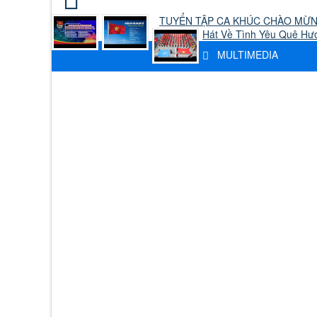
TUYỂN TẬP CA KHÚC CHÀO MỪNG
Hát Về Tình Yêu Quê Hư
MULTIMEDIA