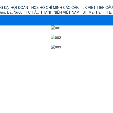
 ĐẠI HỘI ĐOÀN TNCS HỒ CHÍ MINH CÁC CẤP,
LK VIẾT TIẾP CÂ
ơng, Đất Nước
TỰ HÀO THANH NIÊN VIỆT NAM | ST: Mai Trâm | TB: