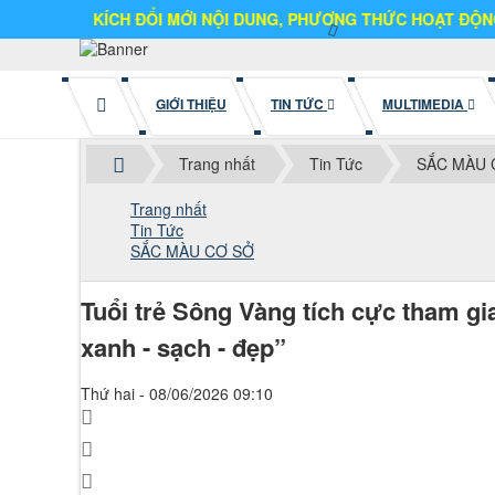
 KÍCH ĐỔI MỚI NỘI DUNG, PHƯƠNG THỨC HOẠT ĐỘNG
GIỚI THIỆU
TIN TỨC
MULTIMEDIA
Trang nhất
Tin Tức
SẮC MÀU 
Trang nhất
Tin Tức
SẮC MÀU CƠ SỞ
Tuổi trẻ Sông Vàng tích cực tham g
xanh - sạch - đẹp”
Thứ hai - 08/06/2026 09:10