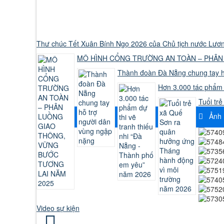
Thư chúc Tết Xuân Bính Ngọ 2026 của Chủ tịch nước Lư
MÔ HÌNH CỔNG TRƯỜNG AN TOÀN – PHÂN
Thành đoàn Đà Nẵng chung tay h
Hơn 3.000 tác phẩm 
Tuổi tr
Ảnh 
Video sự kiện