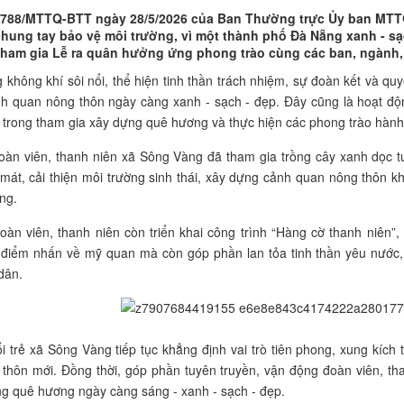
 788/MTTQ-BTT ngày 28/5/2026 của Ban Thường trực Ủy ban MTTQ
chung tay bảo vệ môi trường, vì một thành phố Đà Nẵng xanh - sạ
tham gia Lễ ra quân hưởng ứng phong trào cùng các ban, ngành, 
g không khí sôi nổi, thể hiện tinh thần trách nhiệm, sự đoàn kết và qu
h quan nông thôn ngày càng xanh - sạch - đẹp. Đây cũng là hoạt động
n trong tham gia xây dựng quê hương và thực hiện các phong trào hàn
đoàn viên, thanh niên xã Sông Vàng đã tham gia trồng cây xanh dọc
mát, cải thiện môi trường sinh thái, xây dựng cảnh quan nông thôn k
ng.
oàn viên, thanh niên còn triển khai công trình “Hàng cờ thanh niên”
 điểm nhấn về mỹ quan mà còn góp phần lan tỏa tinh thần yêu nước, n
dân.
i trẻ xã Sông Vàng tiếp tục khẳng định vai trò tiên phong, xung kích
thôn mới. Đồng thời, góp phần tuyên truyền, vận động đoàn viên, th
ng quê hương ngày càng sáng - xanh - sạch - đẹp.