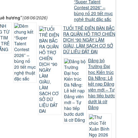
“Super Talent
Contest 2026” –
bùng nổ 20 tiết mục
quê hương”
(08/06/2026)
nghệ thuật đặc sắc
TUỔI TRẺ ĐIỆN BÀN BẮC
RA QUÂN HỖ TRỢ CHIẾN
DỊCH “90 NGÀY LÀM
GIÀU, LÀM SẠCH CƠ SỞ
DỮ LIỆU ĐẤT ĐAI
Đảng bộ
Trường Đại
học Kiến trúc
Đà Nẵng: Lễ
kết nạp Đảng
viên mới – Tự
hào tiếp bước
dưới lá cờ
Đảng