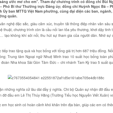
 sáng ước mơ cho em”. Tham dự chương trình có đồng chí Bùi N
– Phó Bí thư Thường trực Đảng ủy; đồng chí Huỳnh Ngọc Bá – P
ch Ủy ban MTTQ Việt Nam phường, cùng đại diện các ban, ngành,
ường quân.
ăn nghệ đặc sắc, giàu cảm xúc, truyền tải thông điệp nhân văn sâu sắ
huật, chương trình còn là cầu nối lan tỏa yêu thương, khơi dậy tinh 
e… tạo không khí sôi nổi, thu hút sự tham gia của người dân. Nhờ s
 tiếp trao tặng quà và học bổng với tổng giá trị hơn 687 triệu đồng. Nổ
 đồng; Trung tâm Ngoại ngữ Nhuệ Minh trao 10 suất học bổng toàn phầ
 Tập đoàn Nha khoa Sài Gòn Tâm Đức – chi nhánh Tam Kỳ trao 5 suất qu
nhận những nghĩa cử lâu dài đầy ý nghĩa. Chi bộ Quân sự nhận đỡ đầ
n đỡ đầu em Lê Thị Thúy Hằng (Trường Tiểu học Nguyễn Viết Xuân) vớ
c em học sinh có hoàn cảnh khó khăn trên địa bàn, giúp các em có thê