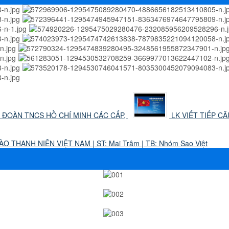
 ĐOÀN TNCS HỒ CHÍ MINH CÁC CẤP,
LK VIẾT TIẾP CÂ
O THANH NIÊN VIỆT NAM | ST: Mai Trâm | TB: Nhóm Sao Việt