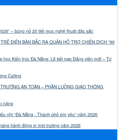
026” – bùng nổ 20 tiết mục nghệ thuật đặc sắc
 TRẺ ĐIỆN BÀN BẮC RA QUÂN HỖ TRỢ CHIẾN DỊCH “90
 học Kiến trúc Đà Nẵng: Lễ kết nạp Đảng viên mới – Tự
ương Cường
 TRƯỜNG AN TOÀN – PHÂN LUỒNG GIAO THÔNG,
ập nặng
thiếu nhi “Đà Nẵng - Thành phố em yêu” năm 2026
Tháng hành động vì môi trường năm 2026