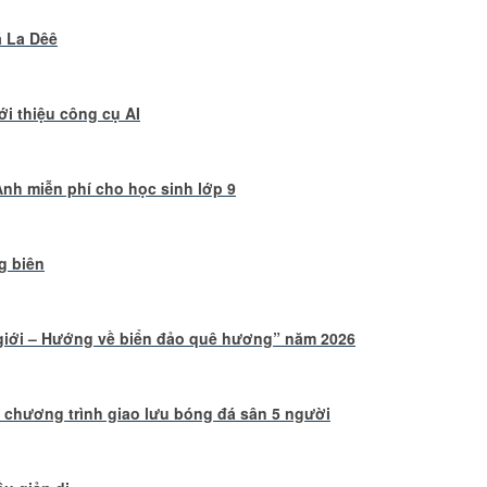
ã La Dêê
iới thiệu công cụ AI
nh miễn phí cho học sinh lớp 9
g biên
 giới – Hướng về biển đảo quê hương” năm 2026
 chương trình giao lưu bóng đá sân 5 người