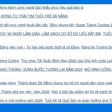
ồng hành cùng người dân khắc phục hậu quả bão lũ
 ĐỘNG TỪ TRÁI TIM TUỔI TRẺ ĐÀ NẴNG
Đêm chung kết “Super Talent Contest 2
TUỔI
Đảng bộ Trường Đại
Thư chúc Tết Xuân Bính Ngọ 2026 của Chủ tịch nước L
MÔ HÌNH CỔNG
Thành đoàn Đà Nẵng chung tay hỗ trợ người dân vùng ng
Hơn 3.000 tác phẩm dự thi vẽ tranh 
Tuổi trẻ xã Quế Sơn ra quân hưởng ứng 