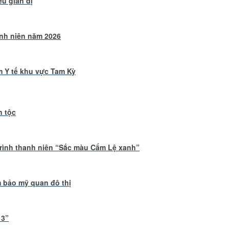
u giản dị
anh niên năm 2026
m Y tế khu vực Tam Kỳ
n tộc
rình thanh niên “Sắc màu Cẩm Lệ xanh”
m bảo mỹ quan đô thị
 3”