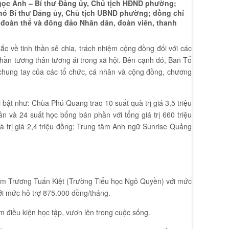
gọc Ảnh – Bí thư Đảng ủy, Chủ tịch HĐND phường;
hó Bí thư Đảng ủy, Chủ tịch UBND phường; đồng chí
 đoàn thể và đông đảo Nhân dân, đoàn viên, thanh
c về tinh thần sẻ chia, trách nhiệm cộng đồng đối với các
thần tương thân tương ái trong xã hội. Bên cạnh đó, Ban Tổ
ự chung tay của các tổ chức, cá nhân và cộng đồng, chương
i bật như: Chùa Phú Quang trao 10 suất quà trị giá 3,5 triệu
n và 24 suất học bổng bán phần với tổng giá trị 660 triệu
à trị giá 2,4 triệu đồng; Trung tâm Anh ngữ Sunrise Quảng
u em Trương Tuấn Kiệt (Trường Tiểu học Ngô Quyền) với mức
i mức hỗ trợ 875.000 đồng/tháng.
m điều kiện học tập, vươn lên trong cuộc sống.