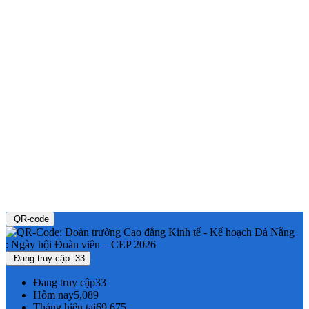
QR-code
Đang truy cập: 33
Đang truy cập
33
Hôm nay
5,089
Tháng hiện tại
69,675