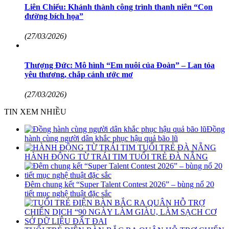
Liên Chiểu​​​​​​​: Khánh thành công trình thanh niên “Con
đường bích họa”
(27/03/2026)
Thượng Đức: Mô hình “Em nuôi của Đoàn” – Lan tỏa
yêu thương, chắp cánh ước mơ
(27/03/2026)
TIN XEM NHIỀU
Đồng
hành cùng người dân khắc phục hậu quả bão lũ
HÀNH ĐỘNG TỪ TRÁI TIM TUỔI TRẺ ĐÀ NẴNG
Đêm chung kết “Super Talent Contest 2026” – bùng nổ 20
tiết mục nghệ thuật đặc sắc