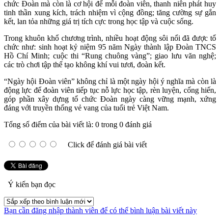
chức Đoàn mà còn là cơ hội để mỗi đoàn viên, thanh niên phát huy
tinh thần xung kích, trách nhiệm vì cộng đồng; tăng cường sự gắn
kết, lan tỏa những giá trị tích cực trong học tập và cuộc sống.
Trong khuôn khổ chương trình, nhiều hoạt động sôi nổi đã được tổ
chức như: sinh hoạt kỷ niệm 95 năm Ngày thành lập Đoàn TNCS
Hồ Chí Minh; cuộc thi “Rung chuông vàng”; giao lưu văn nghệ;
các trò chơi tập thể tạo không khí vui tươi, đoàn kết.
“Ngày hội Đoàn viên” không chỉ là một ngày hội ý nghĩa mà còn là
động lực để đoàn viên tiếp tục nỗ lực học tập, rèn luyện, cống hiến,
góp phần xây dựng tổ chức Đoàn ngày càng vững mạnh, xứng
đáng với truyền thống vẻ vang của tuổi trẻ Việt Nam.
Tổng số điểm của bài viết là: 0 trong 0 đánh giá
Click để đánh giá bài viết
Ý kiến bạn đọc
Bạn cần đăng nhập thành viên để có thể bình luận bài viết này