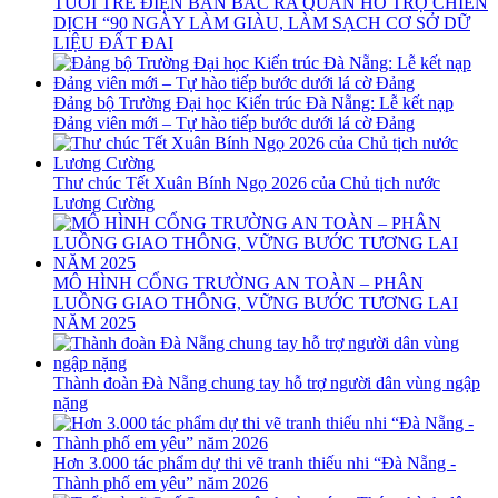
TUỔI TRẺ ĐIỆN BÀN BẮC RA QUÂN HỖ TRỢ CHIẾN
DỊCH “90 NGÀY LÀM GIÀU, LÀM SẠCH CƠ SỞ DỮ
LIỆU ĐẤT ĐAI
Đảng bộ Trường Đại học Kiến trúc Đà Nẵng: Lễ kết nạp
Đảng viên mới – Tự hào tiếp bước dưới lá cờ Đảng
Thư chúc Tết Xuân Bính Ngọ 2026 của Chủ tịch nước
Lương Cường
MÔ HÌNH CỔNG TRƯỜNG AN TOÀN – PHÂN
LUỒNG GIAO THÔNG, VỮNG BƯỚC TƯƠNG LAI
NĂM 2025
Thành đoàn Đà Nẵng chung tay hỗ trợ người dân vùng ngập
nặng
Hơn 3.000 tác phẩm dự thi vẽ tranh thiếu nhi “Đà Nẵng -
Thành phố em yêu” năm 2026