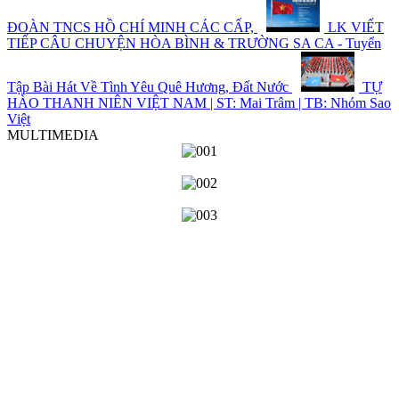
ĐOÀN TNCS HỒ CHÍ MINH CÁC CẤP,
LK VIẾT
TIẾP CÂU CHUYỆN HÒA BÌNH & TRƯỜNG SA CA - Tuyển
Tập Bài Hát Về Tình Yêu Quê Hương, Đất Nước
TỰ
HÀO THANH NIÊN VIỆT NAM | ST: Mai Trâm | TB: Nhóm Sao
Việt
MULTIMEDIA