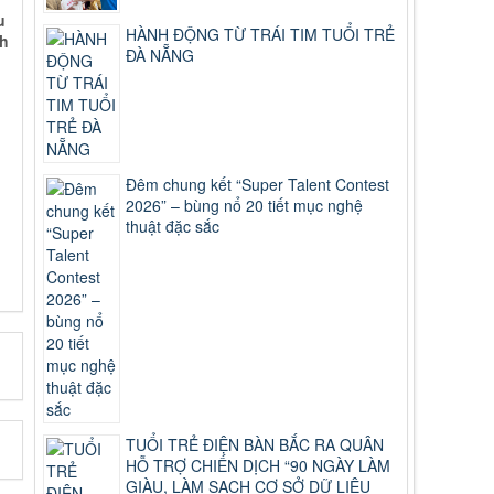
u
HÀNH ĐỘNG TỪ TRÁI TIM TUỔI TRẺ
nh
ĐÀ NẴNG
Đêm chung kết “Super Talent Contest
2026” – bùng nổ 20 tiết mục nghệ
thuật đặc sắc
TUỔI TRẺ ĐIỆN BÀN BẮC RA QUÂN
HỖ TRỢ CHIẾN DỊCH “90 NGÀY LÀM
GIÀU, LÀM SẠCH CƠ SỞ DỮ LIỆU