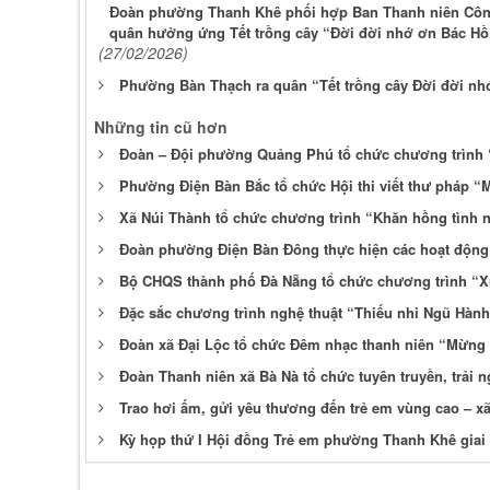
Đoàn phường Thanh Khê phối hợp Ban Thanh niên Công
quân hưởng ứng Tết trồng cây “Đời đời nhớ ơn Bác H
(27/02/2026)
Phường Bàn Thạch ra quân “Tết trồng cây Đời đời nh
Những tin cũ hơn
Đoàn – Đội phường Quảng Phú tổ chức chương trình 
Phường Điện Bàn Bắc tổ chức Hội thi viết thư pháp “M
Xã Núi Thành tổ chức chương trình “Khăn hồng tình
Đoàn phường Điện Bàn Đông thực hiện các hoạt động 
Bộ CHQS thành phố Đà Nẵng tổ chức chương trình “Xu
Đặc sắc chương trình nghệ thuật “Thiếu nhi Ngũ Hà
Đoàn xã Đại Lộc tổ chức Đêm nhạc thanh niên “Mừn
Đoàn Thanh niên xã Bà Nà tổ chức tuyên truyền, trải
Trao hơi ấm, gửi yêu thương đến trẻ em vùng cao – x
Kỳ họp thứ I Hội đồng Trẻ em phường Thanh Khê giai 