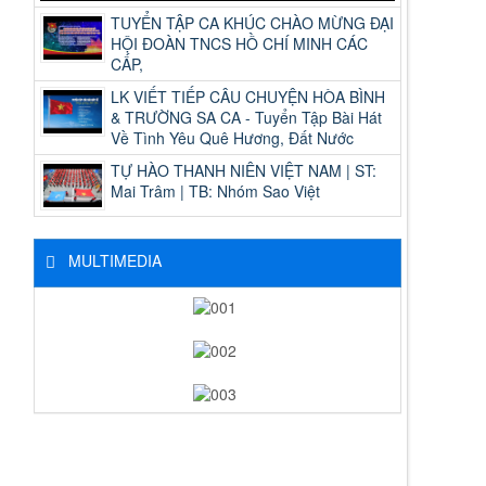
TUYỂN TẬP CA KHÚC CHÀO MỪNG ĐẠI
HỘI ĐOÀN TNCS HỒ CHÍ MINH CÁC
CẤP,
LK VIẾT TIẾP CÂU CHUYỆN HÒA BÌNH
& TRƯỜNG SA CA - Tuyển Tập Bài Hát
Về Tình Yêu Quê Hương, Đất Nước
TỰ HÀO THANH NIÊN VIỆT NAM | ST:
Mai Trâm | TB: Nhóm Sao Việt
MULTIMEDIA