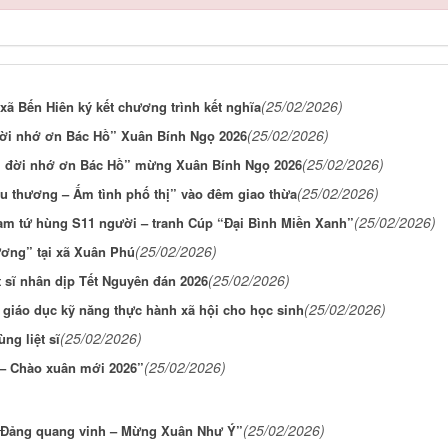
(25/02/2026)
ã Bến Hiên ký kết chương trình kết nghĩa
(25/02/2026)
đời nhớ ơn Bác Hồ” Xuân Bính Ngọ 2026
(25/02/2026)
đời đời nhớ ơn Bác Hồ” mừng Xuân Bính Ngọ 2026
(25/02/2026)
u thương – Ấm tình phố thị” vào đêm giao thừa
(25/02/2026)
nam tứ hùng S11 người – tranh Cúp “Đại Bình Miền Xanh”
(25/02/2026)
ương” tại xã Xuân Phú
(25/02/2026)
t sĩ nhân dịp Tết Nguyên đán 2026
(25/02/2026)
giáo dục kỹ năng thực hành xã hội cho học sinh
(25/02/2026)
ng liệt sĩ
(25/02/2026)
 – Chào xuân mới 2026”
(25/02/2026)
g Đảng quang vinh – Mừng Xuân Như Ý”