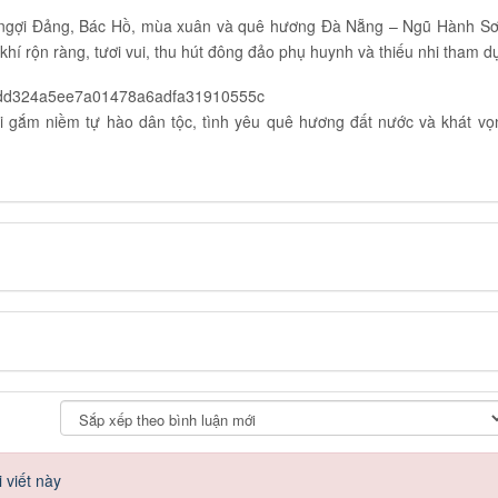
 ngợi Đảng, Bác Hồ, mùa xuân và quê hương Đà Nẵng – Ngũ Hành Sơ
í rộn ràng, tươi vui, thu hút đông đảo phụ huynh và thiếu nhi tham d
ửi gắm niềm tự hào dân tộc, tình yêu quê hương đất nước và khát vọ
 viết này