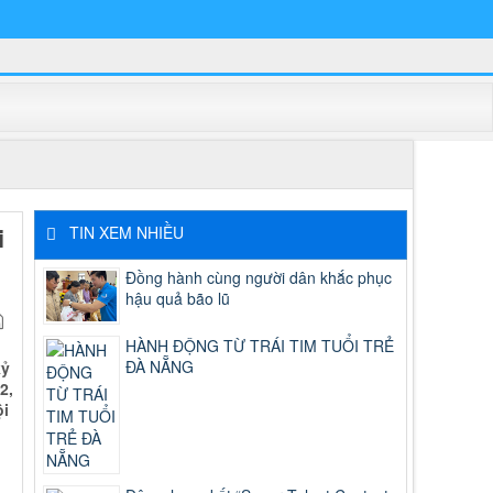
i
TIN XEM NHIỀU
Đồng hành cùng người dân khắc phục
hậu quả bão lũ
HÀNH ĐỘNG TỪ TRÁI TIM TUỔI TRẺ
ĐÀ NẴNG
kỷ
2,
ội