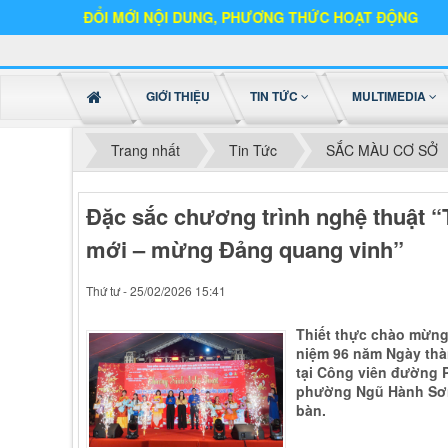
ĐỔI MỚI NỘI DUNG, PHƯƠNG THỨC HOẠT ĐỘNG
GIỚI THIỆU
TIN TỨC
MULTIMEDIA
Trang nhất
Tin Tức
SẮC MÀU CƠ SỞ
Đặc sắc chương trình nghệ thuật 
mới – mừng Đảng quang vinh”
Thứ tư - 25/02/2026 15:41
Thiết thực chào mừng 
niệm 96 năm Ngày thàn
tại Công viên đường 
phường Ngũ Hành Sơn 
bàn.