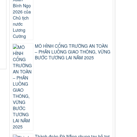
MÔ HÌNH CỔNG TRƯỜNG AN TOÀN
– PHÂN LUỒNG GIAO THÔNG, VỮNG
BƯỚC TƯƠNG LAI NĂM 2025
Thành đoàn Đà Nẵng chung tay hỗ trợ