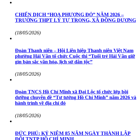
CHIẾN DỊCH “HOA PHƯỢNG ĐỎ” NĂM 2026 –
TRƯỜNG THPT LÝ TỰ TRỌNG, XÃ ĐỒNG DƯƠNG
(18/05/2026)
Đoàn Thanh niên – Hội Liên hiệp Thanh niên Việt Nam
phường Hải Vân tổ chức Cuộc thi “Tuổi trẻ Hải Vân giữ
gìn bản sắc văn hóa, lịch sử dân tộc”
(18/05/2026)
Đoàn TNCS Hồ Chí Minh xã Đại Lộc tổ chức lớp bồi
dưỡng chuyên đề “Tư tưởng Hồ Chí Minh” năm 2026 và
hành trình về địa chỉ đỏ
(18/05/2026)
ĐỨC PHÚ: KỶ NIỆM 85 NĂM NGÀY THÀNH LẬP
ĐỘI TNTP HỒ CHÍ MINH