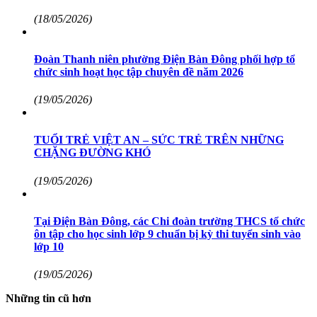
(18/05/2026)
Đoàn Thanh niên phường Điện Bàn Đông phối hợp tổ
chức sinh hoạt học tập chuyên đề năm 2026
(19/05/2026)
TUỔI TRẺ VIỆT AN – SỨC TRẺ TRÊN NHỮNG
CHẶNG ĐƯỜNG KHÓ
(19/05/2026)
Tại Điện Bàn Đông, các Chi đoàn trường THCS tổ chức
ôn tập cho học sinh lớp 9 chuẩn bị kỳ thi tuyển sinh vào
lớp 10
(19/05/2026)
Những tin cũ hơn