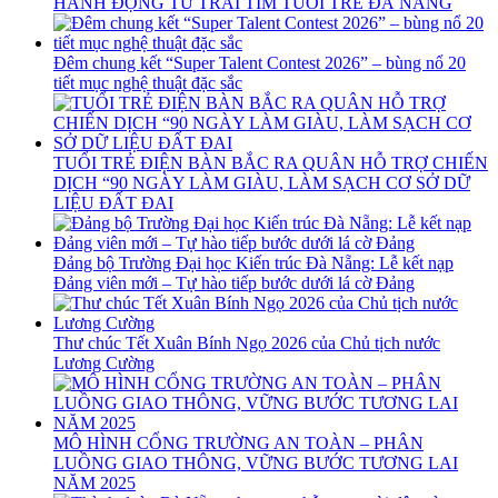
HÀNH ĐỘNG TỪ TRÁI TIM TUỔI TRẺ ĐÀ NẴNG
Đêm chung kết “Super Talent Contest 2026” – bùng nổ 20
tiết mục nghệ thuật đặc sắc
TUỔI TRẺ ĐIỆN BÀN BẮC RA QUÂN HỖ TRỢ CHIẾN
DỊCH “90 NGÀY LÀM GIÀU, LÀM SẠCH CƠ SỞ DỮ
LIỆU ĐẤT ĐAI
Đảng bộ Trường Đại học Kiến trúc Đà Nẵng: Lễ kết nạp
Đảng viên mới – Tự hào tiếp bước dưới lá cờ Đảng
Thư chúc Tết Xuân Bính Ngọ 2026 của Chủ tịch nước
Lương Cường
MÔ HÌNH CỔNG TRƯỜNG AN TOÀN – PHÂN
LUỒNG GIAO THÔNG, VỮNG BƯỚC TƯƠNG LAI
NĂM 2025