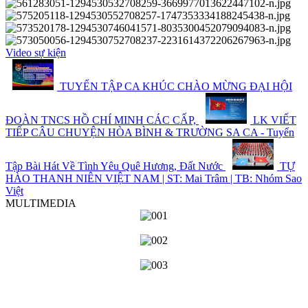
Video sự kiện
TUYỂN TẬP CA KHÚC CHÀO MỪNG ĐẠI HỘI
ĐOÀN TNCS HỒ CHÍ MINH CÁC CẤP,
LK VIẾT
TIẾP CÂU CHUYỆN HÒA BÌNH & TRƯỜNG SA CA - Tuyển
Tập Bài Hát Về Tình Yêu Quê Hương, Đất Nước
TỰ
HÀO THANH NIÊN VIỆT NAM | ST: Mai Trâm | TB: Nhóm Sao
Việt
MULTIMEDIA