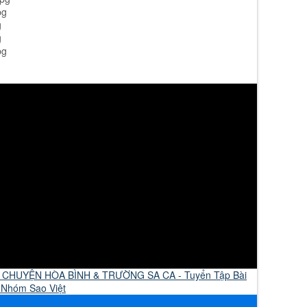
U CHUYỆN HÒA BÌNH & TRƯỜNG SA CA - Tuyển Tập Bài
 Nhóm Sao Việt