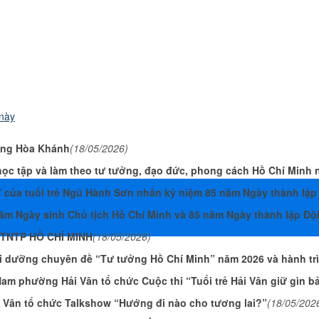
 này
ờng Hòa Khánh
(18/05/2026)
ọc tập và làm theo tư tưởng, đạo đức, phong cách Hồ Chí Minh 
” của tuổi trẻ Ngũ Hành Sơn nhân kỷ niệm 85 năm Ngày thành lập
năm Ngày sinh Chủ tịch Hồ Chí Minh và 85 năm Ngày thành lập Độ
 TNTP HỒ CHÍ MINH
(18/05/2026)
i dưỡng chuyên đề “Tư tưởng Hồ Chí Minh” năm 2026 và hành trì
am phường Hải Vân tổ chức Cuộc thi “Tuổi trẻ Hải Vân giữ gìn bả
 Vân tổ chức Talkshow “Hướng đi nào cho tương lai?”
(18/05/202