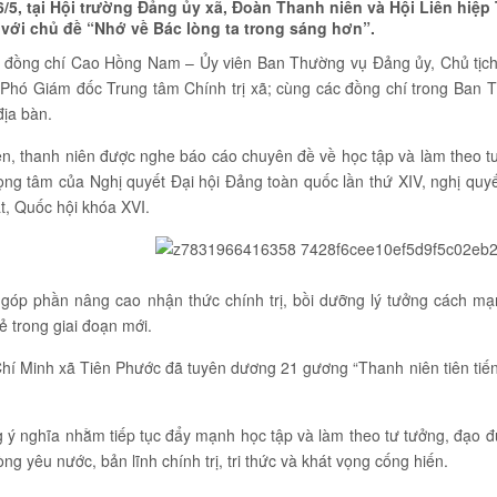
6/5, tại Hội trường Đảng ủy xã, Đoàn Thanh niên và Hội Liên hi
rị với chủ đề “Nhớ về Bác lòng ta trong sáng hơn”.
 đồng chí Cao Hồng Nam – Ủy viên Ban Thường vụ Đảng ủy, Chủ tịc
 Phó Giám đốc Trung tâm Chính trị xã; cùng các đồng chí trong Ban
địa bàn.
iên, thanh niên được nghe báo cáo chuyên đề về học tập và làm theo 
trọng tâm của Nghị quyết Đại hội Đảng toàn quốc lần thứ XIV, nghị qu
ất, Quốc hội khóa XVI.
góp phần nâng cao nhận thức chính trị, bồi dưỡng lý tưởng cách mạng
ẻ trong giai đoạn mới.
í Minh xã Tiên Phước đã tuyên dương 21 gương “Thanh niên tiên tiến l
g ý nghĩa nhằm tiếp tục đẩy mạnh học tập và làm theo tư tưởng, đạo 
ng yêu nước, bản lĩnh chính trị, tri thức và khát vọng cống hiến.