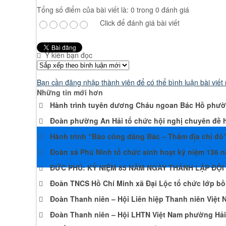
Tổng số điểm của bài viết là: 0 trong 0 đánh giá
Click để đánh giá bài viết
Ý kiến bạn đọc
Bạn cần đăng nhập thành viên để có thể bình luận bài viết
Những tin mới hơn
Hành trình tuyên dương Cháu ngoan Bác Hồ phư
Đoàn phường An Hải tổ chức hội nghị chuyên đề h
Hành trình “Báo công dâng Bác – Thăm địa chỉ đỏ
Đoàn xã Phú Ninh tổ chức sinh hoạt kỷ niệm 136 
ĐỨC PHÚ: KỶ NIỆM 85 NĂM NGÀY THÀNH LẬP ĐỘI
Đoàn TNCS Hồ Chí Minh xã Đại Lộc tổ chức lớp bồ
Đoàn Thanh niên – Hội Liên hiệp Thanh niên Việt N
Đoàn Thanh niên – Hội LHTN Việt Nam phường Hải