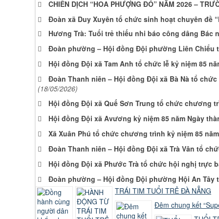
CHIẾN DỊCH “HOA PHƯỢNG ĐỎ” NĂM 2026 – TRƯ
Đoàn xã Duy Xuyên tổ chức sinh hoạt chuyên đề “
Hương Trà: Tuổi trẻ thiếu nhi báo công dâng Bác
Đoàn phường – Hội đồng Đội phường Liên Chiểu t
Hội đồng Đội xã Tam Anh tổ chức lễ kỷ niệm 85 n
Đoàn Thanh niên – Hội đồng Đội xã Bà Nà tổ chức 
(18/05/2026)
Hội đồng Đội xã Quế Sơn Trung tổ chức chương tr
Hội đồng Đội xã Avương kỷ niệm 85 năm Ngày thàn
Xã Xuân Phú tổ chức chương trình kỷ niệm 85 năm 
Đoàn Thanh niên – Hội đồng Đội xã Trà Vân tổ ch
Hội đồng Đội xã Phước Trà tổ chức hội nghị trực 
Đoàn phường – Hội đồng Đội phường Hội An Tây tổ
TRÁI TIM TUỔI TRẺ ĐÀ NẴNG
Đêm chung kết “Supe
TUỔI T