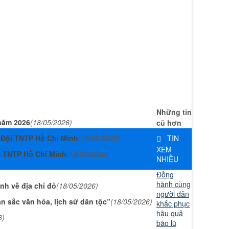
Những tin
năm 2026
(18/05/2026)
cũ hơn
 Đội TNTP Hồ Chí Minh
(18/05/2026)
TIN
XEM
i TNTP Hồ Chí Minh
(18/05/2026)
NHIỀU
Đồng
hành cùng
nh về địa chỉ đỏ
(18/05/2026)
người dân
n sắc văn hóa, lịch sử dân tộc”
(18/05/2026)
khắc phục
hậu quả
6)
bão lũ