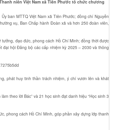
ệp Thanh niên Việt Nam xã Tiên Phước tổ chức chương
h Ủy ban MTTQ Việt Nam xã Tiên Phước; đồng chí Nguyễn
 Thường vụ, Ban Chấp hành Đoàn xã và hơn 250 đoàn viên,
tư tưởng, đạo đức, phong cách Hồ Chí Minh; đồng thời được
yết đại hội Đảng bộ các cấp nhiệm kỳ 2025 – 2030 và thông
, phát huy tinh thần trách nhiệm, ý chí vươn lên và khát
àm theo lời Bác” và 21 học sinh đạt danh hiệu “Học sinh 3
đức, phong cách Hồ Chí Minh, góp phần xây dựng lớp thanh