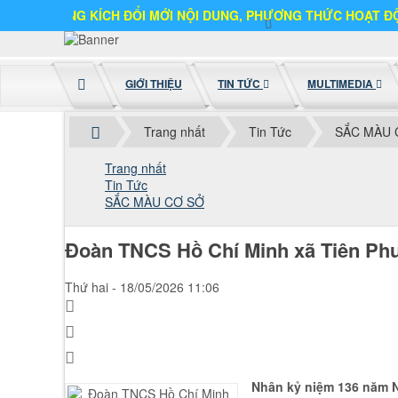
XUNG KÍCH ĐỔI MỚI NỘI DUNG, PHƯƠNG THỨC HOẠT ĐỘNG
GIỚI THIỆU
TIN TỨC
MULTIMEDIA
Trang nhất
Tin Tức
SẮC MÀU 
Trang nhất
Tin Tức
SẮC MÀU CƠ SỞ
Đoàn TNCS Hồ Chí Minh xã Tiên Phướ
Thứ hai - 18/05/2026 11:06
Nhân kỷ niệm 136 năm Ng