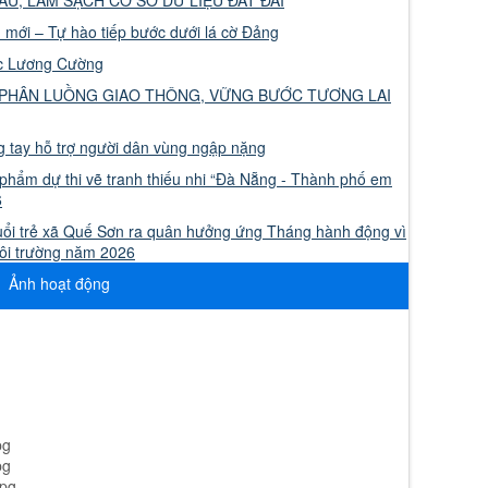
 mới – Tự hào tiếp bước dưới lá cờ Đảng
ớc Lương Cường
 PHÂN LUỒNG GIAO THÔNG, VỮNG BƯỚC TƯƠNG LAI
tay hỗ trợ người dân vùng ngập nặng
phẩm dự thi vẽ tranh thiếu nhi “Đà Nẵng - Thành phố em
6
uổi trẻ xã Quế Sơn ra quân hưởng ứng Tháng hành động vì
ôi trường năm 2026
Ảnh hoạt động