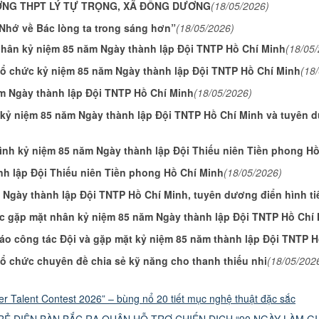
ỜNG THPT LÝ TỰ TRỌNG, XÃ ĐỒNG DƯƠNG
(18/05/2026)
Nhớ về Bác lòng ta trong sáng hơn”
(18/05/2026)
 nhân kỷ niệm 85 năm Ngày thành lập Đội TNTP Hồ Chí Minh
(18/05
ổ chức kỷ niệm 85 năm Ngày thành lập Đội TNTP Hồ Chí Minh
(18
ăm Ngày thành lập Đội TNTP Hồ Chí Minh
(18/05/2026)
kỷ niệm 85 năm Ngày thành lập Đội TNTP Hồ Chí Minh và tuyên d
ình kỷ niệm 85 năm Ngày thành lập Đội Thiếu niên Tiền phong H
h lập Đội Thiếu niên Tiền phong Hồ Chí Minh
(18/05/2026)
Ngày thành lập Đội TNTP Hồ Chí Minh, tuyên dương điển hình tiê
ức gặp mặt nhân kỷ niệm 85 năm Ngày thành lập Đội TNTP Hồ Chí
báo công tác Đội và gặp mặt kỷ niệm 85 năm thành lập Đội TNTP 
 chức chuyên đề chia sẻ kỹ năng cho thanh thiếu nhi
(18/05/202
r Talent Contest 2026” – bùng nổ 20 tiết mục nghệ thuật đặc sắc
RẺ ĐIỆN BÀN BẮC RA QUÂN HỖ TRỢ CHIẾN DỊCH “90 NGÀY LÀM GI