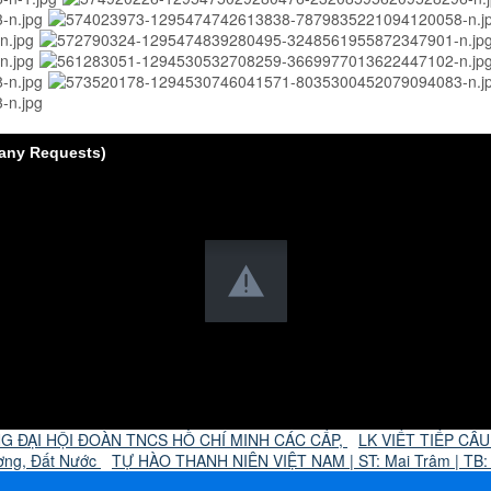
 Many Requests)
 ĐẠI HỘI ĐOÀN TNCS HỒ CHÍ MINH CÁC CẤP,
LK VIẾT TIẾP CÂ
ơng, Đất Nước
TỰ HÀO THANH NIÊN VIỆT NAM | ST: Mai Trâm | TB: