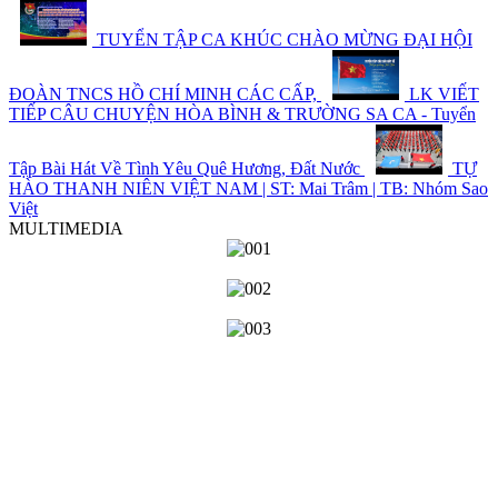
TUYỂN TẬP CA KHÚC CHÀO MỪNG ĐẠI HỘI
ĐOÀN TNCS HỒ CHÍ MINH CÁC CẤP,
LK VIẾT
TIẾP CÂU CHUYỆN HÒA BÌNH & TRƯỜNG SA CA - Tuyển
Tập Bài Hát Về Tình Yêu Quê Hương, Đất Nước
TỰ
HÀO THANH NIÊN VIỆT NAM | ST: Mai Trâm | TB: Nhóm Sao
Việt
MULTIMEDIA