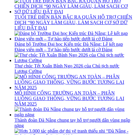
TUỔI TRẺ ĐIỆN BÀN BẮC RA QUÂN HỖ TRỢ CHIẾN
DỊCH “90 NGÀY LÀM GIÀU, LÀM SẠCH CƠ SỞ DỮ
LIỆU ĐẤT ĐAI
Đảng bộ Trường Đại học Kiến trúc Đà Nẵng: Lễ kết nạp
Đảng viên mới – Tự hào tiếp bước dưới lá cờ Đảng
Thư chúc Tết Xuân Bính Ngọ 2026 của Chủ tịch nước
Lương Cường
MÔ HÌNH CỔNG TRƯỜNG AN TOÀN – PHÂN
LUỒNG GIAO THÔNG, VỮNG BƯỚC TƯƠNG LAI
NĂM 2025
Thành đoàn Đà Nẵng chung tay hỗ trợ người dân vùng ngập
nặng