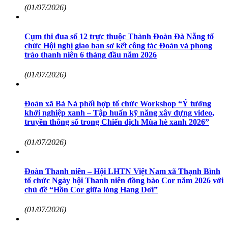
(01/07/2026)
Cụm thi đua số 12 trực thuộc Thành Đoàn Đà Nẵng tổ
chức Hội nghị giao ban sơ kết công tác Đoàn và phong
trào thanh niên 6 tháng đầu năm 2026
(01/07/2026)
Đoàn xã Bà Nà phối hợp tổ chức Workshop “Ý tưởng
khởi nghiệp xanh – Tập huấn kỹ năng xây dựng video,
truyền thông số trong Chiến dịch Mùa hè xanh 2026”
(01/07/2026)
Đoàn Thanh niên – Hội LHTN Việt Nam xã Thạnh Bình
tổ chức Ngày hội Thanh niên đồng bào Cor năm 2026 với
chủ đề “Hồn Cor giữa lòng Hang Dơi”
(01/07/2026)