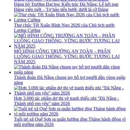
Đảng bộ Trường Đại học Kiến trúc Đà Nẵng: Lễ kết nạp
Đảng viên mới – Tự hào tiếp bước dưới lá cờ Đảng
Thư chúc Tết Xuân Bính Ngọ 2026 của Chủ tịch nước
Lương Cường
MÔ HÌNH CỔNG TRƯỜNG AN TOÀN – PHÂN
LUỒNG GIAO THÔNG, VỮNG BƯỚC TƯƠNG LAI
NĂM 2025
Thành đoàn Đà Nẵng chung tay hỗ trợ người dân vùng ngập
nặng
Hơn 3.000 tác phẩm dự thi vẽ tranh thiếu nhi “Đà Nẵng -
Thành phố em yêu” năm 2026
Tuổi trẻ xã Quế Sơn ra quân hưởng ứng Tháng hành động vì
môi trường năm 2026