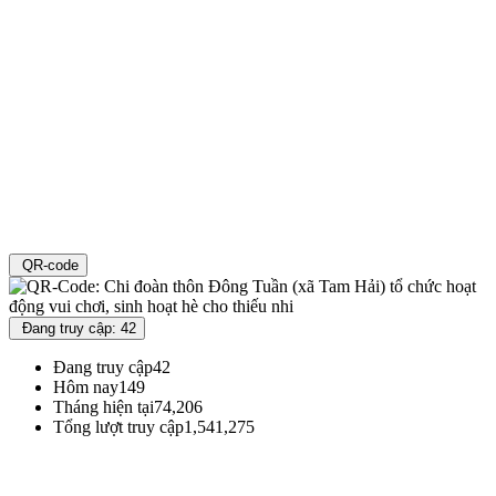
QR-code
Đang truy cập: 42
Đang truy cập
42
Hôm nay
149
Tháng hiện tại
74,206
Tổng lượt truy cập
1,541,275
Đoàn TNCS Hồ Chí Minh Thành phố Đà Nẵng
Địa chỉ : 71 Đường Xuân Thủy - Phường Khuê Trung - Quận Cẩm Lệ - TP