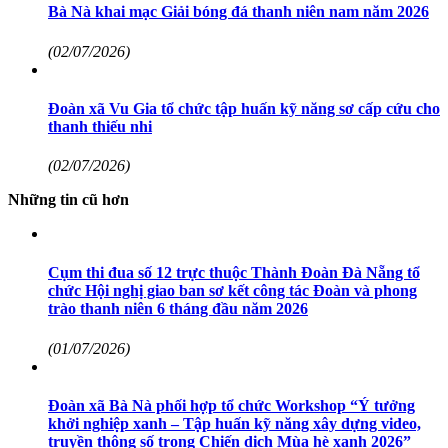
Bà Nà khai mạc Giải bóng đá thanh niên nam năm 2026
(02/07/2026)
Đoàn xã Vu Gia tổ chức tập huấn kỹ năng sơ cấp cứu cho
thanh thiếu nhi
(02/07/2026)
Những tin cũ hơn
Cụm thi đua số 12 trực thuộc Thành Đoàn Đà Nẵng tổ
chức Hội nghị giao ban sơ kết công tác Đoàn và phong
trào thanh niên 6 tháng đầu năm 2026
(01/07/2026)
Đoàn xã Bà Nà phối hợp tổ chức Workshop “Ý tưởng
khởi nghiệp xanh – Tập huấn kỹ năng xây dựng video,
truyền thông số trong Chiến dịch Mùa hè xanh 2026”