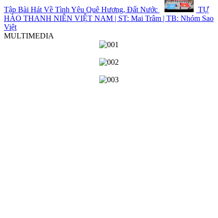
Tập Bài Hát Về Tình Yêu Quê Hương, Đất Nước
TỰ
HÀO THANH NIÊN VIỆT NAM | ST: Mai Trâm | TB: Nhóm Sao
Việt
MULTIMEDIA