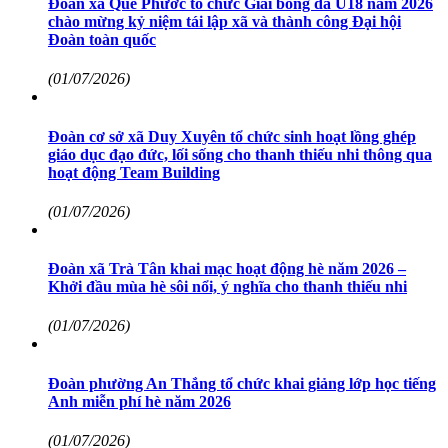
Đoàn xã Quế Phước tổ chức Giải bóng đá U18 năm 2026
chào mừng kỷ niệm tái lập xã và thành công Đại hội
Đoàn toàn quốc
(01/07/2026)
Đoàn cơ sở xã Duy Xuyên tổ chức sinh hoạt lồng ghép
giáo dục đạo đức, lối sống cho thanh thiếu nhi thông qua
hoạt động Team Building
(01/07/2026)
Đoàn xã Trà Tân khai mạc hoạt động hè năm 2026 –
Khởi đầu mùa hè sôi nổi, ý nghĩa cho thanh thiếu nhi
(01/07/2026)
Đoàn phường An Thắng tổ chức khai giảng lớp học tiếng
Anh miễn phí hè năm 2026
(01/07/2026)