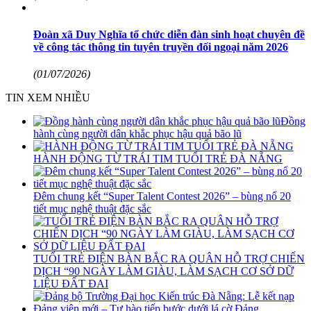
Đoàn xã Duy Nghĩa tổ chức diễn đàn sinh hoạt chuyên đề
về công tác thông tin tuyên truyền đối ngoại năm 2026
(01/07/2026)
TIN XEM NHIỀU
Đồng
hành cùng người dân khắc phục hậu quả bão lũ
HÀNH ĐỘNG TỪ TRÁI TIM TUỔI TRẺ ĐÀ NẴNG
Đêm chung kết “Super Talent Contest 2026” – bùng nổ 20
tiết mục nghệ thuật đặc sắc
TUỔI TRẺ ĐIỆN BÀN BẮC RA QUÂN HỖ TRỢ CHIẾN
DỊCH “90 NGÀY LÀM GIÀU, LÀM SẠCH CƠ SỞ DỮ
LIỆU ĐẤT ĐAI