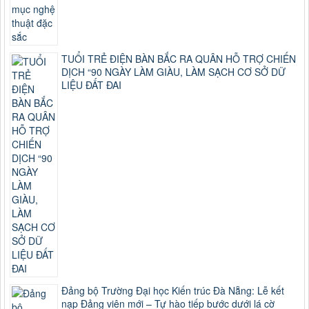
TUỔI TRẺ ĐIỆN BÀN BẮC RA QUÂN HỖ TRỢ CHIẾN
DỊCH “90 NGÀY LÀM GIÀU, LÀM SẠCH CƠ SỞ DỮ
LIỆU ĐẤT ĐAI
Đảng bộ Trường Đại học Kiến trúc Đà Nẵng: Lễ kết
nạp Đảng viên mới – Tự hào tiếp bước dưới lá cờ