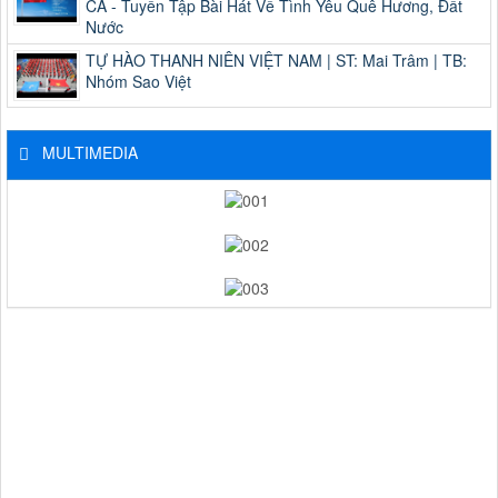
CA - Tuyển Tập Bài Hát Về Tình Yêu Quê Hương, Đất
Nước
TỰ HÀO THANH NIÊN VIỆT NAM | ST: Mai Trâm | TB:
Nhóm Sao Việt
MULTIMEDIA