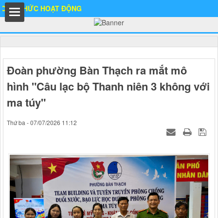
ỨC HOẠT ĐỘNG
hất
Đoàn phường Bàn Thạch ra mắt mô
hình "Câu lạc bộ Thanh niên 3 không với
ma túy"
IA
Thứ ba - 07/07/2026 11:12
Ố