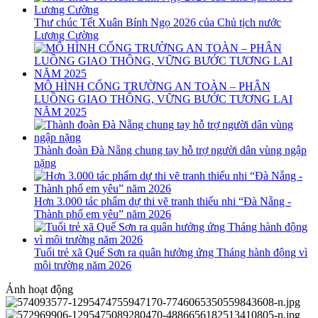
Thư chúc Tết Xuân Bính Ngọ 2026 của Chủ tịch nước
Lương Cường
MÔ HÌNH CỔNG TRƯỜNG AN TOÀN – PHÂN
LUỒNG GIAO THÔNG, VỮNG BƯỚC TƯƠNG LAI
NĂM 2025
Thành đoàn Đà Nẵng chung tay hỗ trợ người dân vùng ngập
nặng
Hơn 3.000 tác phẩm dự thi vẽ tranh thiếu nhi “Đà Nẵng -
Thành phố em yêu” năm 2026
Tuổi trẻ xã Quế Sơn ra quân hưởng ứng Tháng hành động vì
môi trường năm 2026
Ảnh hoạt động