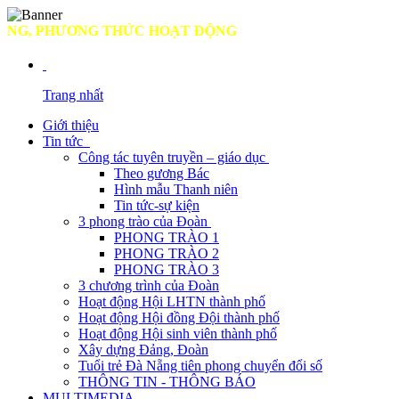
G, PHƯƠNG THỨC HOẠT ĐỘNG
Trang nhất
Giới thiệu
Tin tức
Công tác tuyên truyền – giáo dục
Theo gương Bác
Hình mẫu Thanh niên
Tin tức-sự kiện
3 phong trào của Đoàn
PHONG TRÀO 1
PHONG TRÀO 2
PHONG TRÀO 3
3 chương trình của Đoàn
Hoạt động Hội LHTN thành phố
Hoạt động Hội đồng Đội thành phố
Hoạt động Hội sinh viên thành phố
Xây dựng Đảng, Đoàn
Tuổi trẻ Đà Nẵng tiên phong chuyển đổi số
THÔNG TIN - THÔNG BÁO
MULTIMEDIA