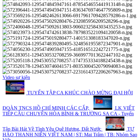
Video sự kiện
TUYỂN TẬP CA KHÚC CHÀO MỪNG ĐẠI HỘI
ĐOÀN TNCS HỒ CHÍ MINH CÁC CẤP,
LK VIẾT
TIẾP CÂU CHUYỆN HÒA BÌNH & TRƯỜNG SA CA - Tuyển
Tập Bài Hát Về Tình Yêu Quê Hương, Đất Nước
TỰ
HÀO THANH NIÊN VIỆT NAM | ST: Mai Trâm | TB: Nhóm Sao