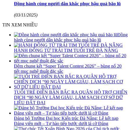
Đồng hành cùng người dân khắc phục hậu quả bão lũ
(03/11/2025)
TIN XEM NHIỀU
Đồng
hành cùng người dân khắc phục hậu quả bão lũ
HÀNH ĐỘNG TỪ TRÁI TIM TUỔI TRẺ ĐÀ NẴNG
Đêm chung kết “Super Talent Contest 2026” – bùng nổ 20
tiết mục nghệ thuật đặc sắc
TUỔI TRẺ ĐIỆN BÀN BẮC RA QUÂN HỖ TRỢ CHIẾN
DỊCH “90 NGÀY LÀM GIÀU, LÀM SẠCH CƠ SỞ DỮ
LIỆU ĐẤT ĐAI
Đảng bộ Trường Đại học Kiến trúc Đà Nẵng: Lễ kết nạp
Đảng viên mới – Tự hào tiếp bước dưới lá cờ Đảng