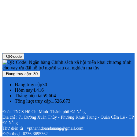
QR-code
Đang truy cập: 30
Đang truy cập
30
Hôm nay
4,416
Tháng hiện tại
59,604
Tổng lượt truy cập
1,526,673
Đoàn TNCS Hồ Chí Minh Thành phố Đà Nẵng
Địa chỉ : 71 Đường Xuân Thủy - Phường Khuê Trung - Quận Cẩm Lệ - TP
Đà Nẵng
Thư điện tử : vpthanhdoandanang@gmail.com
Điện thoại: 0236 3695362