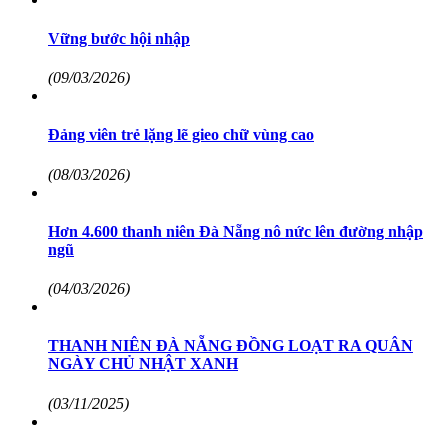
Vững bước hội nhập
(09/03/2026)
Đảng viên trẻ lặng lẽ gieo chữ vùng cao
(08/03/2026)
Hơn 4.600 thanh niên Đà Nẵng nô nức lên đường nhập
ngũ
(04/03/2026)
THANH NIÊN ĐÀ NẴNG ĐỒNG LOẠT RA QUÂN
NGÀY CHỦ NHẬT XANH
(03/11/2025)