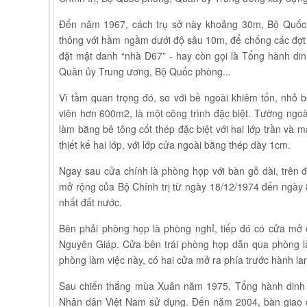
Đến năm 1967, cách trụ sở này khoảng 30m, Bộ Quốc p
thông với hầm ngầm dưới độ sâu 10m, để chống các đợt 
đặt mật danh “nhà D67” - hay còn gọi là Tổng hành dinh
Quân ủy Trung ương, Bộ Quốc phòng...
Vì tầm quan trọng đó, so với bề ngoài khiêm tốn, nhỏ
viên hơn 600m2, là một công trình đặc biệt. Tường ngoà
làm bằng bê tông cốt thép đặc biệt với hai lớp trần và
thiết kế hai lớp, với lớp cửa ngoài bằng thép dày 1cm.
Ngay sau cửa chính là phòng họp với bàn gỗ dài, trên 
mở rộng của Bộ Chính trị từ ngày 18/12/1974 đến ngày
nhất đất nước.
Bên phải phòng họp là phòng nghỉ, tiếp đó có cửa mở
Nguyên Giáp. Cửa bên trái phòng họp dẫn qua phòng l
phòng làm việc này, có hai cửa mở ra phía trước hành 
Sau chiến thắng mùa Xuân năm 1975, Tổng hành dinh
Nhân dân Việt Nam sử dụng. Đến năm 2004, bàn giao c