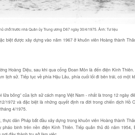
ủ chốt trước nhà Quân ủy Trung ương D67 ngày 30/4/1975. Ảnh: Tư liệu
 đặc biệt được xây dựng vào năm 1967 ở khuôn viên Hoàng thành Thă
ường Hoàng Diệu, sau khi qua cổng Đoan Môn là đến điện Kính Thiên.
 lịch sử. Tiếp tục về phía Hậu Lâu, phía cuối lối đi bên trái, có một k
i lửa bỏng” của lịch sử cách mạng Việt Nam - nhất là trong 12 ngày đ
/1972 và đặc biệt là những quyết định ra đời trong chiến dịch Hồ C
 tháng 4/1975.
ội, thực dân Pháp bắt đầu xây dựng trong khuôn viên Hoàng thành Thă
y pháo binh trên nền điện Kính Thiên. Tiếp quản thủ đô năm 1954, 
nơi đây thành trụ sở làm việc.