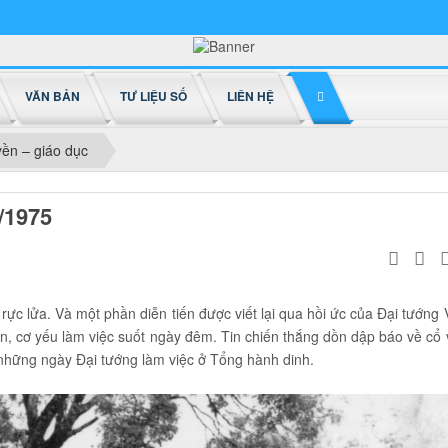
NĂM 2026: TOÀN ĐOÀN XUNG KÍCH ĐỔI MỚI NỘI
VĂN BẢN
TƯ LIỆU SỐ
LIÊN HỆ
yền – giáo dục
/1975
c lửa. Và một phần diễn tiến được viết lại qua hồi ức của Đại tướng 
tin, cơ yếu làm việc suốt ngày đêm. Tin chiến thắng dồn dập báo về cổ 
 những ngày Đại tướng làm việc ở Tổng hành dinh.