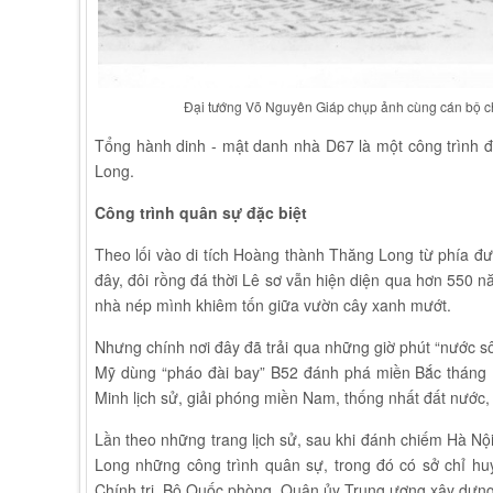
Đại tướng Võ Nguyên Giáp chụp ảnh cùng cán bộ ch
Tổng hành dinh - mật danh nhà D67 là một công trình
Long.
Công trình quân sự đặc biệt
Theo lối vào di tích Hoàng thành Thăng Long từ phía đ
đây, đôi rồng đá thời Lê sơ vẫn hiện diện qua hơn 550 năm
nhà nép mình khiêm tốn giữa vườn cây xanh mướt.
Nhưng chính nơi đây đã trải qua những giờ phút “nước sô
Mỹ dùng “pháo đài bay” B52 đánh phá miền Bắc tháng 12
Minh lịch sử, giải phóng miền Nam, thống nhất đất nước,
Lần theo những trang lịch sử, sau khi đánh chiếm Hà N
Long những công trình quân sự, trong đó có sở chỉ hu
Chính trị, Bộ Quốc phòng, Quân ủy Trung ương xây dựng 