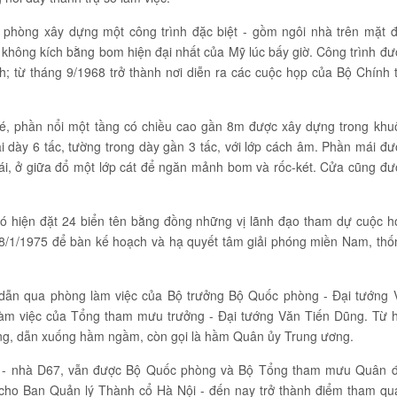
hòng xây dựng một công trình đặc biệt - gồm ngôi nhà trên mặt đ
không kích bằng bom hiện đại nhất của Mỹ lúc bấy giờ. Công trình đư
; từ tháng 9/1968 trở thành nơi diễn ra các cuộc họp của Bộ Chính tr
 bé, phần nổi một tầng có chiều cao gần 8m được xây dựng trong khu
i dày 6 tấc, tường trong dày gần 3 tấc, với lớp cách âm. Phần mái đư
 mái, ở giữa đổ một lớp cát để ngăn mảnh bom và rốc-két. Cửa cũng đư
đó hiện đặt 24 biển tên bằng đồng những vị lãnh đạo tham dự cuộc h
 8/1/1975 để bàn kế hoạch và hạ quyết tâm giải phóng miền Nam, thố
 dẫn qua phòng làm việc của Bộ trưởng Bộ Quốc phòng - Đại tướng 
àm việc của Tổng tham mưu trưởng - Đại tướng Văn Tiến Dũng. Từ h
lang, dẫn xuống hầm ngầm, còn gọi là hầm Quân ủy Trung ương.
 - nhà D67, vẫn được Bộ Quốc phòng và Bộ Tổng tham mưu Quân đ
ho Ban Quản lý Thành cổ Hà Nội - đến nay trở thành điểm tham qu