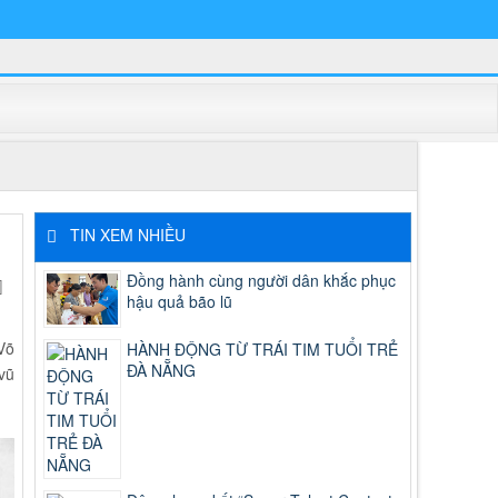
 DUNG, PHƯƠNG THỨC HOẠT ĐỘNG
TIN XEM NHIỀU
Đồng hành cùng người dân khắc phục
hậu quả bão lũ
Võ
HÀNH ĐỘNG TỪ TRÁI TIM TUỔI TRẺ
ĐÀ NẴNG
vũ