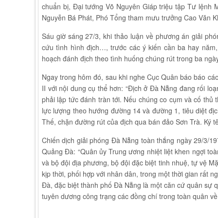
chuẩn bị, Đại tướng Võ Nguyên Giáp triệu tập Tư lệnh 
Nguyễn Bá Phát, Phó Tổng tham mưu trưởng Cao Văn Khá
Sáu giờ sáng 27/3, khi thảo luận về phương án giải ph
cứu tình hình địch…, trước các ý kiến cần ba hay năm,
hoạch đánh địch theo tình huống chúng rút trong ba ngày
Ngay trong hôm đó, sau khi nghe Cục Quân báo báo cáo 
II với nội dung cụ thể hơn: “Địch ở Đà Nẵng đang rối lo
phải lập tức đánh tràn tới. Nếu chúng co cụm và cố thủ 
lực lượng theo hướng đường 14 và đường 1, tiêu diệt địc
Thế, chặn đường rút của địch qua bán đảo Sơn Trà. Ký tê
Chiến dịch giải phóng Đà Nẵng toàn thắng ngày 29/3/197
Quảng Đà: “Quân ủy Trung ương nhiệt liệt khen ngợi toàn
và bộ đội địa phương, bộ đội đặc biệt tinh nhuệ, tự vệ 
kịp thời, phối hợp với nhân dân, trong một thời gian rất n
Đà, đặc biệt thành phố Đà Nẵng là một căn cứ quân sự 
tuyên dương công trạng các đồng chí trong toàn quân về c