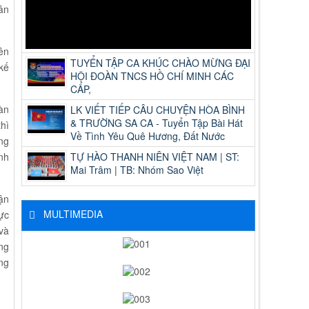
ân
ên
TUYỂN TẬP CA KHÚC CHÀO MỪNG ĐẠI
kế
HỘI ĐOÀN TNCS HỒ CHÍ MINH CÁC
CẤP,
àn
LK VIẾT TIẾP CÂU CHUYỆN HÒA BÌNH
& TRƯỜNG SA CA - Tuyển Tập Bài Hát
hì
Về Tình Yêu Quê Hương, Đất Nước
ng
TỰ HÀO THANH NIÊN VIỆT NAM | ST:
nh
Mai Trâm | TB: Nhóm Sao Việt
ận
MULTIMEDIA
ực
và
ảng
ng