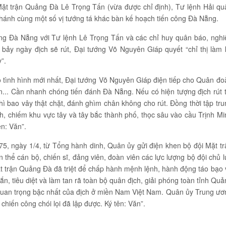
Mặt trận Quảng Đà Lê Trọng Tấn (vừa được chỉ định), Tư lệnh Hải qu
nh cùng một số vị tướng tá khác bàn kế hoạch tiến công Đà Nẵng.
óng Đà Nẵng với Tư lệnh Lê Trọng Tấn và các chỉ huy quân báo, nghi
 bảy ngày địch sẽ rút, Đại tướng Võ Nguyên Giáp quyết “chỉ thị làm 
”.
tình hình mới nhất, Đại tướng Võ Nguyên Giáp điện tiếp cho Quân đo
ạn... Cần nhanh chóng tiến đánh Đà Nẵng. Nếu có hiện tượng địch rút t
thì bao vây thật chặt, đánh ghìm chân không cho rút. Đồng thời tập tru
h, chiếm khu vực tây và tây bắc thành phố, thọc sâu vào cầu Trịnh Mi
n: Văn”.
5, ngày 1/4, từ Tổng hành dinh, Quân ủy gửi điện khen bộ đội Mặt tr
 thể cán bộ, chiến sĩ, đảng viên, đoàn viên các lực lượng bộ đội chủ l
Mặt trận Quảng Đà đã triệt để chấp hành mệnh lệnh, hành động táo bạo 
gắn, tiêu diệt và làm tan rã toàn bộ quân địch, giải phóng toàn tỉnh Qu
quan trọng bậc nhất của địch ở miền Nam Việt Nam. Quân ủy Trung ươ
hiến công chói lọi đã lập được. Ký tên: Văn”.