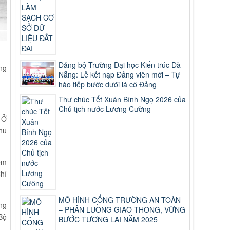
Đảng bộ Trường Đại học Kiến trúc Đà
ng
Nẵng: Lễ kết nạp Đảng viên mới – Tự
hào tiếp bước dưới lá cờ Đảng
Thư chúc Tết Xuân Bính Ngọ 2026 của
Chủ tịch nước Lương Cường
 Ở
hu
êm
hí
MÔ HÌNH CỔNG TRƯỜNG AN TOÀN
ng
– PHÂN LUỒNG GIAO THÔNG, VỮNG
Bộ
BƯỚC TƯƠNG LAI NĂM 2025