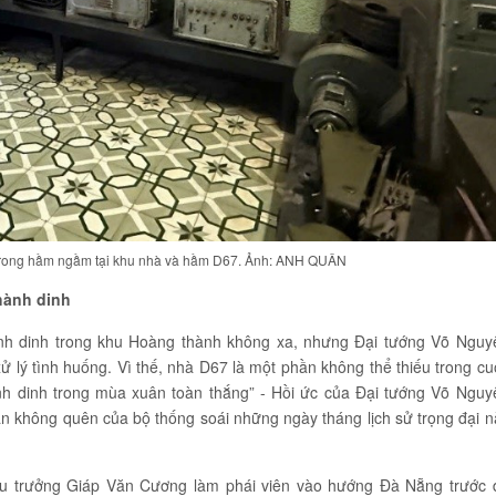
 trong hầm ngầm tại khu nhà và hầm D67. Ảnh: ANH QUÂN
hành dinh
nh dinh trong khu Hoàng thành không xa, nhưng Đại tướng Võ Nguy
xử lý tình huống. Vì thế, nhà D67 là một phần không thể thiếu trong cu
nh dinh trong mùa xuân toàn thắng” - Hồi ức của Đại tướng Võ Nguy
ấn không quên của bộ thống soái những ngày tháng lịch sử trọng đại n
u trưởng Giáp Văn Cương làm phái viên vào hướng Đà Nẵng trước 