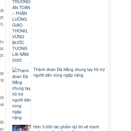
ất
ợc
ị,
ôn
ợc
ợc
Thành đoàn Đà Nẵng chung tay hỗ trợ
ọp
người dân vùng ngập nặng
ng
Võ
ai
ội
Hơn 3.000 tác phẩm dự thi vẽ tranh
an