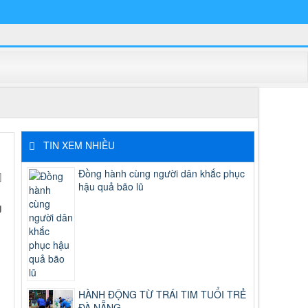
TIN XEM NHIỀU
Đồng hành cùng người dân khắc phục
hậu quả bão lũ
g
HÀNH ĐỘNG TỪ TRÁI TIM TUỔI TRẺ
ĐÀ NẴNG