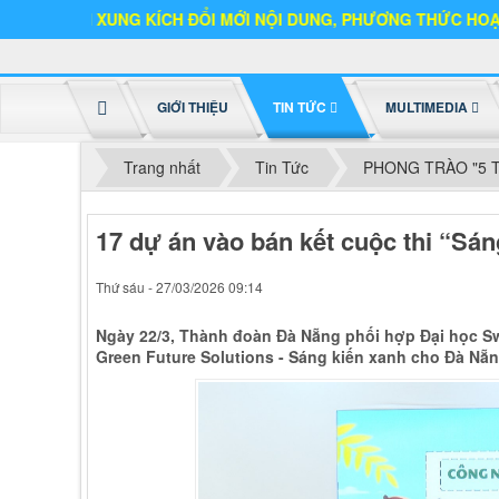
UNG KÍCH ĐỔI MỚI NỘI DUNG, PHƯƠNG THỨC HOẠT ĐỘNG
GIỚI THIỆU
TIN TỨC
MULTIMEDIA
Trang nhất
Tin Tức
PHONG TRÀO "5 
17 dự án vào bán kết cuộc thi “Sá
Thứ sáu - 27/03/2026 09:14
Ngày 22/3, Thành đoàn Đà Nẵng phối hợp Đại học S
Green Future Solutions - Sáng kiến xanh cho Đà Nẵ