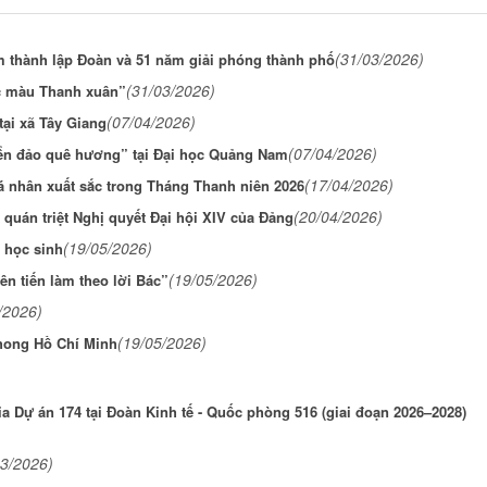
(31/03/2026)
m thành lập Đoàn và 51 năm giải phóng thành phố
(31/03/2026)
ắc màu Thanh xuân”
(07/04/2026)
tại xã Tây Giang
(07/04/2026)
biển đảo quê hương” tại Đại học Quảng Nam
(17/04/2026)
á nhân xuất sắc trong Tháng Thanh niên 2026
(20/04/2026)
 quán triệt Nghị quyết Đại hội XIV của Đảng
(19/05/2026)
 học sinh
(19/05/2026)
n tiến làm theo lời Bác”
/2026)
(19/05/2026)
phong Hồ Chí Minh
ia Dự án 174 tại Đoàn Kinh tế - Quốc phòng 516 (giai đoạn 2026–2028)
03/2026)