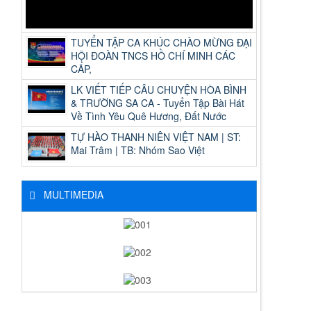
TUYỂN TẬP CA KHÚC CHÀO MỪNG ĐẠI
HỘI ĐOÀN TNCS HỒ CHÍ MINH CÁC
CẤP,
LK VIẾT TIẾP CÂU CHUYỆN HÒA BÌNH
& TRƯỜNG SA CA - Tuyển Tập Bài Hát
Về Tình Yêu Quê Hương, Đất Nước
TỰ HÀO THANH NIÊN VIỆT NAM | ST:
Mai Trâm | TB: Nhóm Sao Việt
MULTIMEDIA