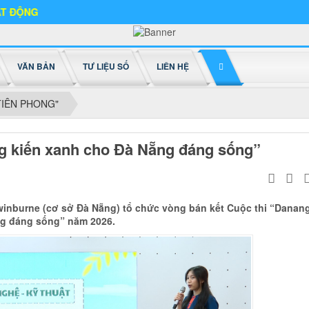
VĂN BẢN
TƯ LIỆU SỐ
LIÊN HỆ
TIÊN PHONG"
ng kiến xanh cho Đà Nẵng đáng sống”
winburne (cơ sở Đà Nẵng) tổ chức vòng bán kết Cuộc thi “Danan
ng đáng sống” năm 2026.