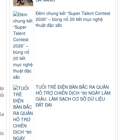
Đêm chung kết “Super Talent Contest
2026” – bùng nổ 20 tiết mục nghệ
thuật đặc sắc
TUỔI TRẺ ĐIỆN BÀN BẮC RA QUÂN
ập
HỖ TRỢ CHIẾN DỊCH “90 NGÀY LÀM
ổi
GIÀU, LÀM SẠCH CƠ SỞ DỮ LIỆU
ĐẤT ĐAI
ủa
ức