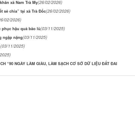
(26/02/2026)
 khăn xã Nam Trà My
(26/02/2026)
 sẻ chia” tại xã Trà Đốc
26/02/2026)
(03/11/2025)
 phục hậu quả bão lũ
(03/11/2025)
g ngập nặng
(03/11/2025)
ũ
/2025)
ỊCH “90 NGÀY LÀM GIÀU, LÀM SẠCH CƠ SỞ DỮ LIỆU ĐẤT ĐAI