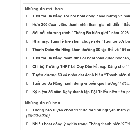
Những tin mới hơn
Tuổi trẻ Đà Nẵng sôi nổi hoạt động chào mừng 95 nă
Hơn 300 đoàn viên, thanh niên tham gia hội diễn “S
Sôi nổi chương trình “Tháng Ba biên giới” năm 2026 
Khai mạc Tuần lễ triển lãm chuyên đề “Tuổi trẻ với 
Thành Đoàn Đà Nẵng khen thưởng 80 tập thể và 154 c
Tuổi trẻ Đà Nẵng tham dự Hội nghị toàn quốc học tập,
Chi bộ Trường THPT Lê Quý Đôn kết nạp Đảng cho 11
Tuyên dương 53 cá nhân đạt danh hiệu “Thanh niên tiê
(19/05
Tuổi trẻ Đà Nẵng hành động vì biển quê hương
Kỷ niệm 85 năm Ngày thành lập Đội Thiếu niên tiền 
Những tin cũ hơn
Thông báo tuyển chọn trí thức trẻ tình nguyện tham g
(26/03/2026)
(07/
Nhiều hoạt động ý nghĩa trong Tháng thanh niên