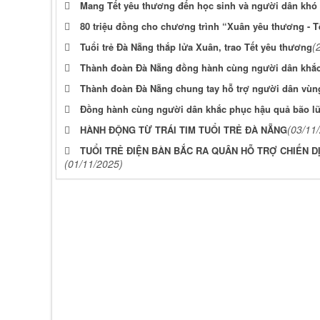
Mang Tết yêu thương đến học sinh và người dân khó
80 triệu đồng cho chương trình “Xuân yêu thương - Tết
(
Tuổi trẻ Đà Nẵng thắp lửa Xuân, trao Tết yêu thương
Thành đoàn Đà Nẵng đồng hành cùng người dân khắc
Thành đoàn Đà Nẵng chung tay hỗ trợ người dân vùn
Đồng hành cùng người dân khắc phục hậu quả bão l
(03/11
HÀNH ĐỘNG TỪ TRÁI TIM TUỔI TRẺ ĐÀ NẴNG
TUỔI TRẺ ĐIỆN BÀN BẮC RA QUÂN HỖ TRỢ CHIẾN D
(01/11/2025)