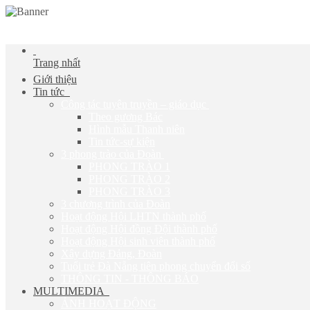
Trang nhất
Giới thiệu
Tin tức
Công tác tuyên truyền – giáo dục
Theo gương Bác
Hình mẫu Thanh niên
Tin tức-sự kiện
3 phong trào của Đoàn
PHONG TRÀO 1
PHONG TRÀO 2
PHONG TRÀO 3
3 chương trình của Đoàn
Hoạt động Hội LHTN thành phố
Hoạt động Hội đồng Đội thành phố
Hoạt động Hội sinh viên thành phố
Xây dựng Đảng, Đoàn
Tuổi trẻ Đà Nẵng tiên phong chuyển đổi số
THÔNG TIN - THÔNG BÁO
MULTIMEDIA
ẢNH HOẠT ĐỘNG