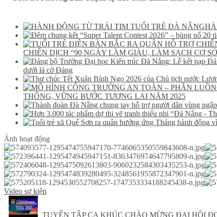
HÀ
CHIẾN DỊCH “90 NGÀY LÀM GIÀU, LÀM SẠCH CƠ SỞ
dưới lá cờ Đảng
THÔNG, VỮNG BƯỚC TƯƠNG LAI NĂM 2025
Ảnh hoạt động
Video sự kiện
TUYỂN TẬP CA KHÚC CHÀO MỪNG ĐẠI HỘI ĐO