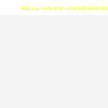
NĂM 2026: TOÀN ĐOÀN XUNG KÍCH ĐỔI MỚI NỘI DUN