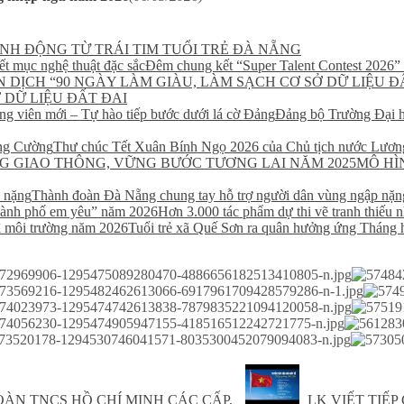
NH ĐỘNG TỪ TRÁI TIM TUỔI TRẺ ĐÀ NẴNG
Đêm chung kết “Super Talent Contest 2026” –
 DỮ LIỆU ĐẤT ĐAI
Đảng bộ Trường Đại h
Thư chúc Tết Xuân Bính Ngọ 2026 của Chủ tịch nước Lươ
MÔ HÌ
Thành đoàn Đà Nẵng chung tay hỗ trợ người dân vùng ngập nặn
Hơn 3.000 tác phẩm dự thi vẽ tranh thiếu
Tuổi trẻ xã Quế Sơn ra quân hưởng ứng Tháng 
ÀN TNCS HỒ CHÍ MINH CÁC CẤP,
LK VIẾT TIẾP