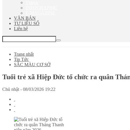
Videos
INFOGRAPHIC
E-MAGAZINE
VĂN BẢN
TƯ LIỆU SỐ
Liên hệ
Trang nhất
Tin Tức
SẮC MÀU CƠ SỞ
Tuổi trẻ xã Hiệp Đức tổ chức ra quân Th
Chủ nhật - 08/03/2026 19:22