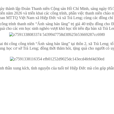
Ngày thành lập Đoàn Thanh niên Cộng sản Hồ Chí Minh, sáng ngày 05
ên năm 2026 và triển khai các công trình, phần việc thanh niên chào
an MTTQ Việt Nam xã Hiệp Đức và xã Trà Leng; cùng các đồng chí cá
công trình thanh niên “Ánh sáng bản làng” trị giá 40 triệu đồng cho 
quà cho các em học sinh nghèo vượt khó học tốt trên địa bàn xã Trà Le
hai thi công công trình “Ánh sáng bản làng” tại thôn 2, xã Trà Leng; 
g học cơ sở Trà Leng; đồng thời thăm hỏi, tặng quà cho người có uy tí
h thần xung kích, tình nguyện của tuổi trẻ Hiệp Đức mà còn góp phần