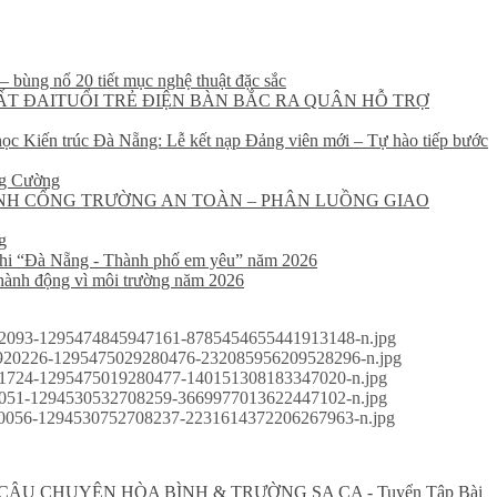
 bùng nổ 20 tiết mục nghệ thuật đặc sắc
TUỔI TRẺ ĐIỆN BÀN BẮC RA QUÂN HỖ TRỢ
ọc Kiến trúc Đà Nẵng: Lễ kết nạp Đảng viên mới – Tự hào tiếp bước
ng Cường
NH CỔNG TRƯỜNG AN TOÀN – PHÂN LUỒNG GIAO
g
 nhi “Đà Nẵng - Thành phố em yêu” năm 2026
hành động vì môi trường năm 2026
 CÂU CHUYỆN HÒA BÌNH & TRƯỜNG SA CA - Tuyển Tập Bài