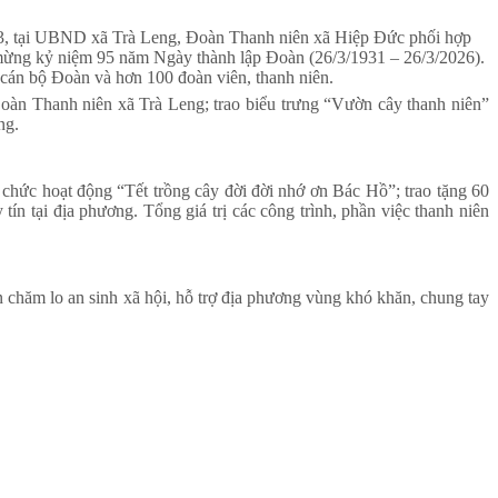
/3, tại UBND xã Trà Leng, Đoàn Thanh niên xã Hiệp Đức phối hợp
 mừng kỷ niệm 95 năm Ngày thành lập Đoàn (26/3/1931 – 26/3/2026).
n bộ Đoàn và hơn 100 đoàn viên, thanh niên.
Đoàn Thanh niên xã Trà Leng; trao biểu trưng “Vườn cây thanh niên”
ng.
tổ chức hoạt động “Tết trồng cây đời đời nhớ ơn Bác Hồ”; trao tặng 60
n tại địa phương. Tổng giá trị các công trình, phần việc thanh niên
 chăm lo an sinh xã hội, hỗ trợ địa phương vùng khó khăn, chung tay