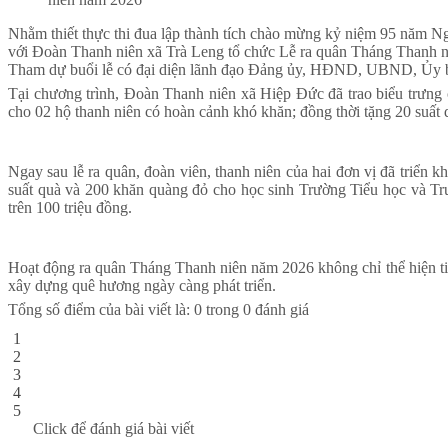
Nhằm thiết thực thi đua lập thành tích chào mừng kỷ niệm 95 năm 
với Đoàn Thanh niên xã Trà Leng tổ chức Lễ ra quân Tháng Thanh ni
Tham dự buổi lễ có đại diện lãnh đạo Đảng ủy, HĐND, UBND, Ủy b
Tại chương trình, Đoàn Thanh niên xã Hiệp Đức đã trao biểu trưng 
cho 02 hộ thanh niên có hoàn cảnh khó khăn; đồng thời tặng 20 suất 
Ngay sau lễ ra quân, đoàn viên, thanh niên của hai đơn vị đã triển k
suất quà và 200 khăn quàng đỏ cho học sinh Trường Tiểu học và Trun
trên 100 triệu đồng.
Hoạt động ra quân Tháng Thanh niên năm 2026 không chỉ thể hiện tin
xây dựng quê hương ngày càng phát triển.
Tổng số điểm của bài viết là: 0 trong 0 đánh giá
1
2
3
4
5
Click để đánh giá bài viết