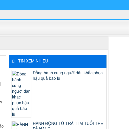
TIN XEM NHIỀU
Đồng hành cùng người dân khắc phục
hậu quả bão lũ
m
HÀNH ĐỘNG TỪ TRÁI TIM TUỔI TRẺ
ảo
ĐÀ NẴNG