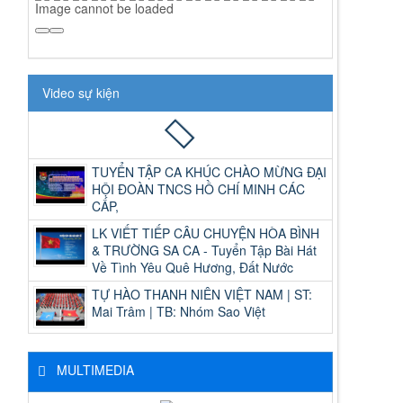
Image cannot be loaded
Video sự kiện
TUYỂN TẬP CA KHÚC CHÀO MỪNG ĐẠI
HỘI ĐOÀN TNCS HỒ CHÍ MINH CÁC
CẤP,
LK VIẾT TIẾP CÂU CHUYỆN HÒA BÌNH
& TRƯỜNG SA CA - Tuyển Tập Bài Hát
Về Tình Yêu Quê Hương, Đất Nước
TỰ HÀO THANH NIÊN VIỆT NAM | ST:
Mai Trâm | TB: Nhóm Sao Việt
MULTIMEDIA