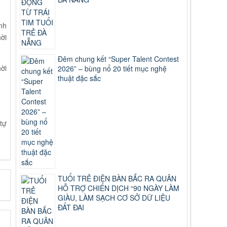
nh
ời
Đêm chung kết “Super Talent Contest
ời
2026” – bùng nổ 20 tiết mục nghệ
thuật đặc sắc
tự
TUỔI TRẺ ĐIỆN BÀN BẮC RA QUÂN
HỖ TRỢ CHIẾN DỊCH “90 NGÀY LÀM
GIÀU, LÀM SẠCH CƠ SỞ DỮ LIỆU
ĐẤT ĐAI