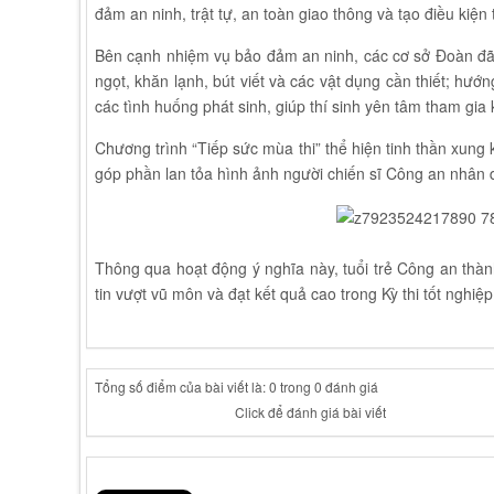
đảm an ninh, trật tự, an toàn giao thông và tạo điều kiện 
Bên cạnh nhiệm vụ bảo đảm an ninh, các cơ sở Đoàn đã 
ngọt, khăn lạnh, bút viết và các vật dụng cần thiết; hướ
các tình huống phát sinh, giúp thí sinh yên tâm tham gia k
Chương trình “Tiếp sức mùa thi” thể hiện tinh thần xung 
góp phần lan tỏa hình ảnh người chiến sĩ Công an nhân 
Thông qua hoạt động ý nghĩa này, tuổi trẻ Công an thành 
tin vượt vũ môn và đạt kết quả cao trong Kỳ thi tốt ngh
Tổng số điểm của bài viết là: 0 trong 0 đánh giá
Click để đánh giá bài viết