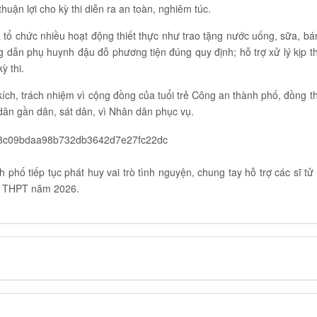
thuận lợi cho kỳ thi diễn ra an toàn, nghiêm túc.
tổ chức nhiều hoạt động thiết thực như trao tặng nước uống, sữa, bá
ng dẫn phụ huynh đậu đỗ phương tiện đúng quy định; hỗ trợ xử lý kịp th
ỳ thi.
kích, trách nhiệm vì cộng đồng của tuổi trẻ Công an thành phố, đồng th
dân gần dân, sát dân, vì Nhân dân phục vụ.
phố tiếp tục phát huy vai trò tình nguyện, chung tay hỗ trợ các sĩ tử 
iệp THPT năm 2026.