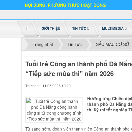
ỚI NỘI DUNG, PHƯƠNG THỨC HOẠT ĐỘNG
GIỚI THIỆU
TIN TỨC
MULTIMEDIA
Trang nhất
Tin Tức
SẮC MÀU CƠ SỞ
Tuổi trẻ Công an thành phố Đà Nẵn
“Tiếp sức mùa thi” năm 2026
Thứ năm - 11/06/2026 10:20
Hưởng ứng Chiến dịch
thành phố Đà Nẵng đã 
thi Kỳ thi tốt nghiệp
Từ sáng sớm, đoàn viên thanh niên Công an thành phố đã