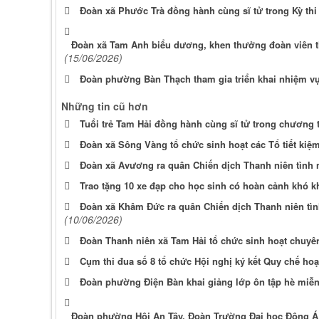
Đoàn xã Phước Trà đồng hành cùng sĩ tử trong Kỳ th
Đoàn xã Tam Anh biểu dương, khen thưởng đoàn viên t
(15/06/2026)
Đoàn phường Bàn Thạch tham gia triển khai nhiệm v
Những tin cũ hơn
Tuổi trẻ Tam Hải đồng hành cùng sĩ tử trong chương 
Đoàn xã Sông Vàng tổ chức sinh hoạt các Tổ tiết kiệ
Đoàn xã Avương ra quân Chiến dịch Thanh niên tình
Trao tặng 10 xe đạp cho học sinh có hoàn cảnh khó k
Đoàn xã Khâm Đức ra quân Chiến dịch Thanh niên tì
(10/06/2026)
Đoàn Thanh niên xã Tam Hải tổ chức sinh hoạt chuyên 
Cụm thi đua số 8 tổ chức Hội nghị ký kết Quy chế ho
Đoàn phường Điện Bàn khai giảng lớp ôn tập hè miễ
Đoàn phường Hội An Tây, Đoàn Trường Đại học Đông Á 