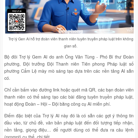
Trợ lý Gen AI hỗ trợ đoàn viên thanh niên tuyên truyền pháp luật trên không
gian số.
Bộ đôi Trợ lý Gem AI do anh Ông Văn Tùng - Phó Bí thư Đoàn
phường, Đội trưởng Đội Thanh niên Tiên phong Pháp luật số
phường Cẩm Lệ mày mò sáng tạo dựa trên các nền tảng AI sẵn
có.
Chỉ cần bấm vào đường link hoặc quét mã QR, các bạn đoàn viên
thanh niên có thể sáng tạo các bài đăng tuyên truyền pháp luật,
hoạt động Đoàn – Hội – Đội bằng công cụ AI miễn phí.
Điểm đặc biệt của Trợ lý AI này đó là có sẵn các gợi ý thông tin
đầu vào, từ chủ đề, văn bản pháp luật đến đối tượng tiếp nhận,
nền tảng, giọng điệu… để người dùng có thể đưa ra câu lệnh
(prompt) cụ thể, chi tiết.