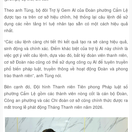
Theo anh Tùng, bộ đôi Trợ lý Gem AI của Đoàn phường Cẩm Lệ
được tạo ra trên cơ sở hiệu chỉnh, hệ thống lại câu lệnh để sử
dụng các nền tảng trí tuệ nhân tạo sẵn có một cách hiệu quả
nhất.
“Các câu lệnh càng chi tiết thì kết quả tạo ra sẽ càng hiệu quả,
sinh động và chính xác. Điểm khác biệt của trợ lý AI này chính là
việc gợi ý viết câu lệnh, dựa vào đó, bất kỳ đoàn viên thanh niên,
cơ sở Đoàn nào cũng có thể sử dụng công cụ AI để tuyên truyền
phổ biến pháp luật, truyền thông về hoạt động Đoàn và phong
trào thanh niên”, anh Tùng nói.
Bên cạnh đó, Đội hình Thanh niên Tiên phong Pháp luật số
phường Cẩm Lệ gồm các thành viên nòng cốt là cán bộ Đoàn,
Công an phường và các Chi đoàn cơ sở cũng chính thức được ra
mắt trong lễ phát động Tháng Thanh niên năm 2026.