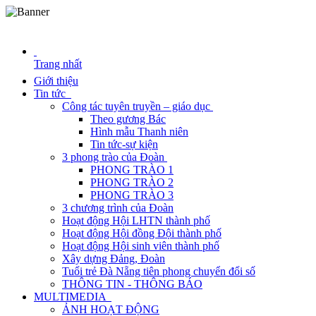
NĂM 
Trang nhất
Giới thiệu
Tin tức
Công tác tuyên truyền – giáo dục
Theo gương Bác
Hình mẫu Thanh niên
Tin tức-sự kiện
3 phong trào của Đoàn
PHONG TRÀO 1
PHONG TRÀO 2
PHONG TRÀO 3
3 chương trình của Đoàn
Hoạt động Hội LHTN thành phố
Hoạt động Hội đồng Đội thành phố
Hoạt động Hội sinh viên thành phố
Xây dựng Đảng, Đoàn
Tuổi trẻ Đà Nẵng tiên phong chuyển đổi số
THÔNG TIN - THÔNG BÁO
MULTIMEDIA
ẢNH HOẠT ĐỘNG