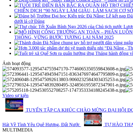
CHIẾN DỊCH “90 NGÀY LÀM GIÀU, LÀM SẠCH CƠ SỞ
dưới lá cờ Đảng
THÔNG, VỮNG BƯỚC TƯƠNG LAI NĂM 2025
Ảnh hoạt động
Video sự kiện
TUYỂN TẬP CA KHÚC CHÀO MỪNG ĐẠI HỘI ĐO
Hát Về Tình Yêu Quê Hương, Đất Nước
TỰ HÀO THANH
MULTIMEDIA