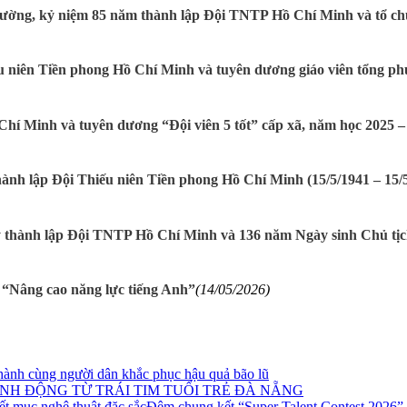
ng, kỷ niệm 85 năm thành lập Đội TNTP Hồ Chí Minh và tổ chức
 niên Tiền phong Hồ Chí Minh và tuyên dương giáo viên tổng phụ 
í Minh và tuyên dương “Đội viên 5 tốt” cấp xã, năm học 2025 – 
nh lập Đội Thiếu niên Tiền phong Hồ Chí Minh (15/5/1941 – 15/
 thành lập Đội TNTP Hồ Chí Minh và 136 năm Ngày sinh Chủ tị
 “Nâng cao năng lực tiếng Anh”
(14/05/2026)
ành cùng người dân khắc phục hậu quả bão lũ
NH ĐỘNG TỪ TRÁI TIM TUỔI TRẺ ĐÀ NẴNG
Đêm chung kết “Super Talent Contest 2026” –