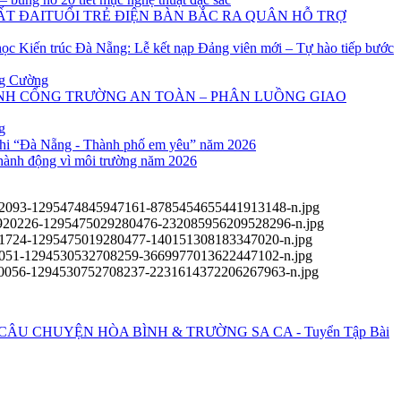
TUỔI TRẺ ĐIỆN BÀN BẮC RA QUÂN HỖ TRỢ
ọc Kiến trúc Đà Nẵng: Lễ kết nạp Đảng viên mới – Tự hào tiếp bước
ng Cường
NH CỔNG TRƯỜNG AN TOÀN – PHÂN LUỒNG GIAO
g
 nhi “Đà Nẵng - Thành phố em yêu” năm 2026
hành động vì môi trường năm 2026
 CÂU CHUYỆN HÒA BÌNH & TRƯỜNG SA CA - Tuyển Tập Bài