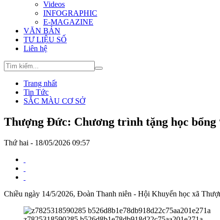
Videos
INFOGRAPHIC
E-MAGAZINE
VĂN BẢN
TƯ LIỆU SỐ
Liên hệ
Trang nhất
Tin Tức
SẮC MÀU CƠ SỞ
Thượng Đức: Chương trình tặng học bổng
Thứ hai - 18/05/2026 09:57
Chiều ngày 14/5/2026, Đoàn Thanh niên - Hội Khuyến học xã Thượn
z7825318590285 b526d8b1e78db918d22c75aa201e271a