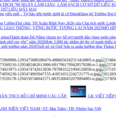
 DỮ LIỆU ĐẤT ĐAI
Đảng bộ Trường Đại h
Thư chúc Tết Xuân Bính Ngọ 2026 của Chủ tịch nước Lươ
MÔ HÌ
Thành đoàn Đà Nẵng chung tay hỗ trợ người dân vùng ngập nặn
Hơn 3.000 tác phẩm dự thi vẽ tranh thiếu
Tuổi trẻ xã Quế Sơn ra quân hưởng ứng Tháng 
ÀN TNCS HỒ CHÍ MINH CÁC CẤP,
LK VIẾT TIẾP
 NIÊN VIỆT NAM | ST: Mai Trâm | TB: Nhóm Sao Việt