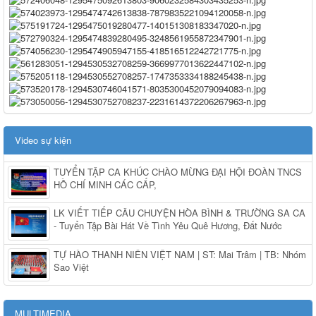
Video sự kiện
TUYỂN TẬP CA KHÚC CHÀO MỪNG ĐẠI HỘI ĐOÀN TNCS
HỒ CHÍ MINH CÁC CẤP,
LK VIẾT TIẾP CÂU CHUYỆN HÒA BÌNH & TRƯỜNG SA CA
- Tuyển Tập Bài Hát Về Tình Yêu Quê Hương, Đất Nước
TỰ HÀO THANH NIÊN VIỆT NAM | ST: Mai Trâm | TB: Nhóm
Sao Việt
MULTIMEDIA