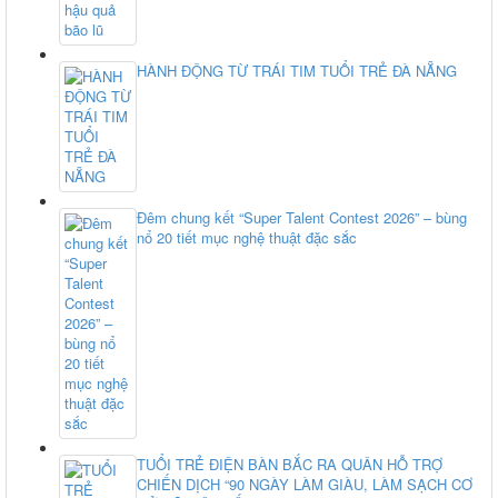
HÀNH ĐỘNG TỪ TRÁI TIM TUỔI TRẺ ĐÀ NẴNG
Đêm chung kết “Super Talent Contest 2026” – bùng
nổ 20 tiết mục nghệ thuật đặc sắc
TUỔI TRẺ ĐIỆN BÀN BẮC RA QUÂN HỖ TRỢ
CHIẾN DỊCH “90 NGÀY LÀM GIÀU, LÀM SẠCH CƠ