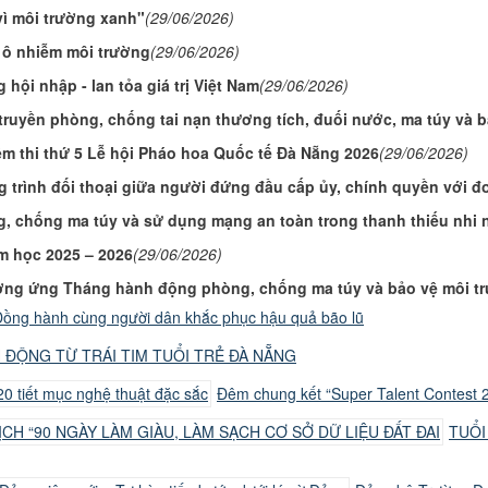
vì môi trường xanh"
(29/06/2026)
 ô nhiễm môi trường
(29/06/2026)
 hội nhập - lan tỏa giá trị Việt Nam
(29/06/2026)
n truyền phòng, chống tai nạn thương tích, đuối nước, ma túy và
êm thi thứ 5 Lễ hội Pháo hoa Quốc tế Đà Nẵng 2026
(29/06/2026)
ình đối thoại giữa người đứng đầu cấp ủy, chính quyền với đoà
, chống ma túy và sử dụng mạng an toàn trong thanh thiếu nhi 
ăm học 2025 – 2026
(29/06/2026)
ởng ứng Tháng hành động phòng, chống ma túy và bảo vệ môi t
ồng hành cùng người dân khắc phục hậu quả bão lũ
 ĐỘNG TỪ TRÁI TIM TUỔI TRẺ ĐÀ NẴNG
Đêm chung kết “Super Talent Contest 2
TUỔI