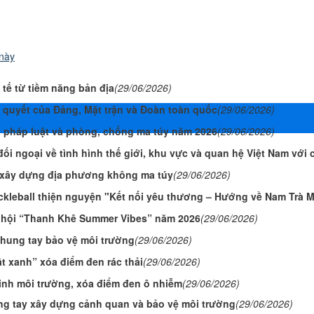
 này
 tế từ tiềm năng bản địa
(29/06/2026)
hị quyết của Đảng, Mặt trận và Đoàn toàn quốc
(29/06/2026)
 pháp luật và phòng, chống ma túy năm 2026
(29/06/2026)
ối ngoại về tình hình thế giới, khu vực và quan hệ Việt Nam với
y xây dựng địa phương không ma túy
(29/06/2026)
kleball thiện nguyện "Kết nối yêu thương – Hướng về Nam Trà 
hội “Thanh Khê Summer Vibes” năm 2026
(29/06/2026)
hung tay bảo vệ môi trường
(29/06/2026)
t xanh” xóa điểm đen rác thải
(29/06/2026)
nh môi trường, xóa điểm đen ô nhiễm
(29/06/2026)
ng tay xây dựng cảnh quan và bảo vệ môi trường
(29/06/2026)