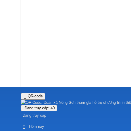
QR-code
Đang truy cập: 40
Đang truy cập
Hôm nay