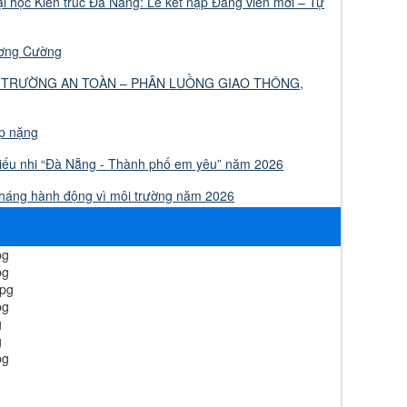
 học Kiến trúc Đà Nẵng: Lễ kết nạp Đảng viên mới – Tự
ương Cường
 TRƯỜNG AN TOÀN – PHÂN LUỒNG GIAO THÔNG,
ập nặng
thiếu nhi “Đà Nẵng - Thành phố em yêu” năm 2026
Tháng hành động vì môi trường năm 2026