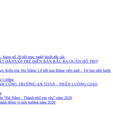
 bùng nổ 20 tiết mục nghệ thuật đặc sắc
TUỔI TRẺ ĐIỆN BÀN BẮC RA QUÂN HỖ TRỢ
ọc Kiến trúc Đà Nẵng: Lễ kết nạp Đảng viên mới – Tự hào tiếp bước
ng Cường
NH CỔNG TRƯỜNG AN TOÀN – PHÂN LUỒNG GIAO
g
 nhi “Đà Nẵng - Thành phố em yêu” năm 2026
hành động vì môi trường năm 2026