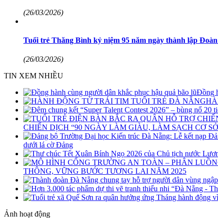
(26/03/2026)
Tuổi trẻ Thăng Bình kỷ niệm 95 năm ngày thành lập Đoàn
(26/03/2026)
TIN XEM NHIỀU
Đồng h
HÀ
CHIẾN DỊCH “90 NGÀY LÀM GIÀU, LÀM SẠCH CƠ SỞ
dưới lá cờ Đảng
THÔNG, VỮNG BƯỚC TƯƠNG LAI NĂM 2025
Ảnh hoạt động