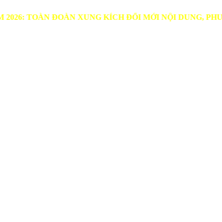
ÀN ĐOÀN XUNG KÍCH ĐỔI MỚI NỘI DUNG, PHƯƠNG THỨ