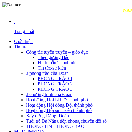
NĂM 2026: TO
Trang nhất
Giới thiệu
Tin tức
Công tác tuyên truyền – giáo dục
Theo gương Bác
Hình mẫu Thanh niên
Tin tức-sự kiện
3 phong trào của Đoàn
PHONG TRÀO 1
PHONG TRÀO 2
PHONG TRÀO 3
3 chương trình của Đoàn
Hoạt động Hội LHTN thành phố
Hoạt động Hội đồng Đội thành phố
Hoạt động Hội sinh viên thành phố
Xây dựng Đảng, Đoàn
Tuổi trẻ Đà Nẵng tiên phong chuyển đổi số
THÔNG TIN - THÔNG BÁO
MULTIMEDIA