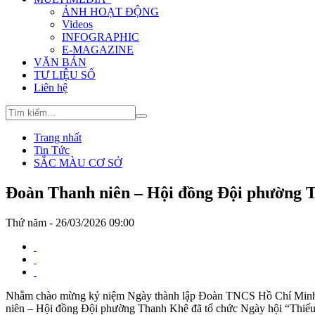
ẢNH HOẠT ĐỘNG
Videos
INFOGRAPHIC
E-MAGAZINE
VĂN BẢN
TƯ LIỆU SỐ
Liên hệ
Trang nhất
Tin Tức
SẮC MÀU CƠ SỞ
Đoàn Thanh niên – Hội đồng Đội phường T
Thứ năm - 26/03/2026 09:00
Nhằm chào mừng kỷ niệm Ngày thành lập Đoàn TNCS Hồ Chí Minh (
niên – Hội đồng Đội phường Thanh Khê đã tổ chức Ngày hội “Thiếu n