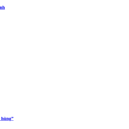
inh
h hùng”