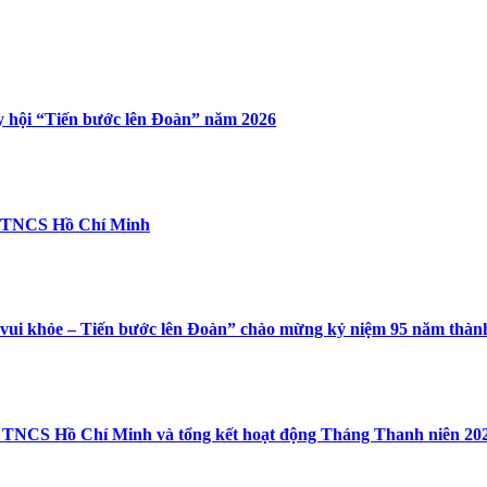
 hội “Tiến bước lên Đoàn” năm 2026
n TNCS Hồ Chí Minh
i vui khỏe – Tiến bước lên Đoàn” chào mừng kỷ niệm 95 năm th
 TNCS Hồ Chí Minh và tổng kết hoạt động Tháng Thanh niên 20