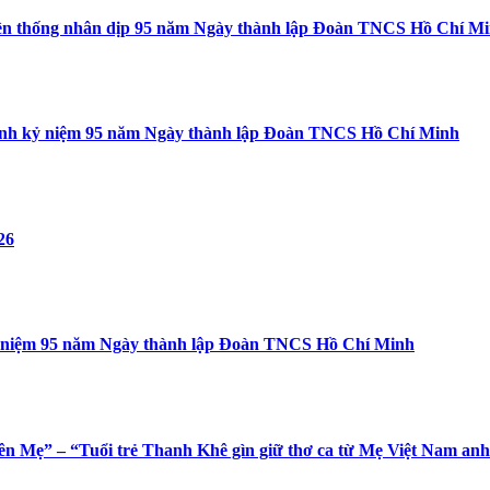
yền thống nhân dịp 95 năm Ngày thành lập Đoàn TNCS Hồ Chí M
rình kỷ niệm 95 năm Ngày thành lập Đoàn TNCS Hồ Chí Minh
26
 kỷ niệm 95 năm Ngày thành lập Đoàn TNCS Hồ Chí Minh
ên Mẹ” – “Tuổi trẻ Thanh Khê gìn giữ thơ ca từ Mẹ Việt Nam an