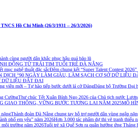
 TNCS Hồ Chí Minh (26/3/1931 – 26/3/2026)
ành cùng người dân khắc phục hậu quả bão lũ
NH ĐỘNG TỪ TRÁI TIM TUỔI TRẺ ĐÀ NẴNG
Đêm chung kết “Super Talent Contest 2026” –
 DỮ LIỆU ĐẤT ĐAI
Đảng bộ Trường Đại h
Thư chúc Tết Xuân Bính Ngọ 2026 của Chủ tịch nước Lươ
MÔ HÌ
Thành đoàn Đà Nẵng chung tay hỗ trợ người dân vùng ngập nặn
Hơn 3.000 tác phẩm dự thi vẽ tranh thiếu
Tuổi trẻ xã Quế Sơn ra quân hưởng ứng Tháng 