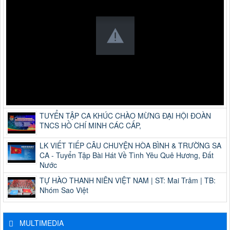
TUYỂN TẬP CA KHÚC CHÀO MỪNG ĐẠI HỘI ĐOÀN
TNCS HỒ CHÍ MINH CÁC CẤP,
LK VIẾT TIẾP CÂU CHUYỆN HÒA BÌNH & TRƯỜNG SA
CA - Tuyển Tập Bài Hát Về Tình Yêu Quê Hương, Đất
Nước
TỰ HÀO THANH NIÊN VIỆT NAM | ST: Mai Trâm | TB:
Nhóm Sao Việt
MULTIMEDIA