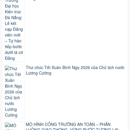
Thư chúc Tết Xuân Bính Ngọ 2026 của Chủ tịch nước
Lương Cường
MÔ HÌNH CỔNG TRƯỜNG AN TOÀN – PHÂN
LUỒNG GIAO THÔNG, VỮNG BƯỚC TƯƠNG LAI