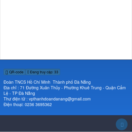
QR-code
Đang truy cập: 33
Đoàn TNCS Hồ Chí Minh Thành phố Đà Nẵng
Địa chỉ : 71 Đường Xuân Thủy - Phường Khuê Trung - Quận Cẩm
Lệ - TP Đà Nẵng
Thư điện tử : vpthanhdoandanang@gmail.com
Điện thoại: 0236 3695362