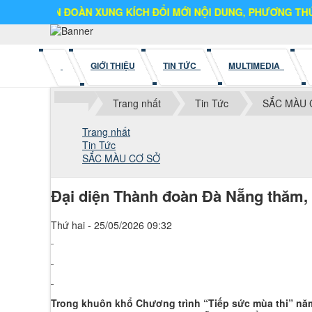
 ĐOÀN XUNG KÍCH ĐỔI MỚI NỘI DUNG, PHƯƠNG THỨC HOẠT ĐỘ
GIỚI THIỆU
TIN TỨC
MULTIMEDIA
Trang nhất
Tin Tức
SẮC MÀU 
Trang nhất
Tin Tức
SẮC MÀU CƠ SỞ
Đại diện Thành đoàn Đà Nẵng thăm, 
Thứ hai - 25/05/2026 09:32
Trong khuôn khổ Chương trình “Tiếp sức mùa thi” nă