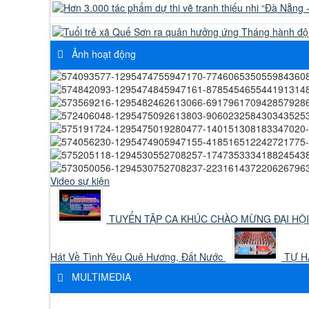
Ảnh hoạt động
Video sự kiện
TUYỂN TẬP CA KHÚC CHÀO MỪNG ĐẠI HỘI
Hát Về Tình Yêu Quê Hương, Đất Nước
TỰ HÀ
MULTIMEDIA