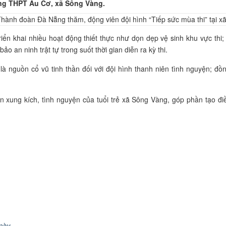
ường THPT Âu Cơ, xã Sông Vàng.
 triển khai nhiều hoạt động thiết thực như dọn dẹp vệ sinh khu vực thi
o an ninh trật tự trong suốt thời gian diễn ra kỳ thi.
 nguồn cổ vũ tinh thần đối với đội hình thanh niên tình nguyện; đồng
hần xung kích, tình nguyện của tuổi trẻ xã Sông Vàng, góp phần tạo điề
 này