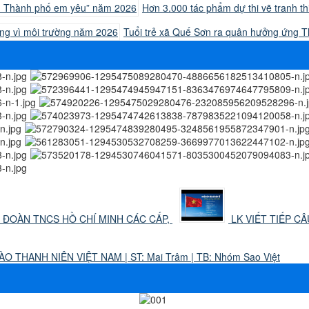
Hơn 3.000 tác phẩm dự thi vẽ tranh 
Tuổi trẻ xã Quế Sơn ra quân hưởng ứng 
 ĐOÀN TNCS HỒ CHÍ MINH CÁC CẤP,
LK VIẾT TIẾP CÂ
O THANH NIÊN VIỆT NAM | ST: Mai Trâm | TB: Nhóm Sao Việt