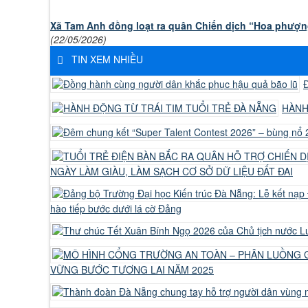
Xã Tam Anh đồng loạt ra quân Chiến dịch “Hoa phượ
(22/05/2026)
TIN XEM NHIỀU
Đ
HÀNH
NGÀY LÀM GIÀU, LÀM SẠCH CƠ SỞ DỮ LIỆU ĐẤT ĐAI
hào tiếp bước dưới lá cờ Đảng
VỮNG BƯỚC TƯƠNG LAI NĂM 2025