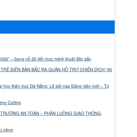
026” – bùng nổ 20 tiết mục nghệ thuật đặc sắc
 TRẺ ĐIỆN BÀN BẮC RA QUÂN HỖ TRỢ CHIẾN DỊCH “90
 học Kiến trúc Đà Nẵng: Lễ kết nạp Đảng viên mới – Tự
ương Cường
 TRƯỜNG AN TOÀN – PHÂN LUỒNG GIAO THÔNG,
ập nặng