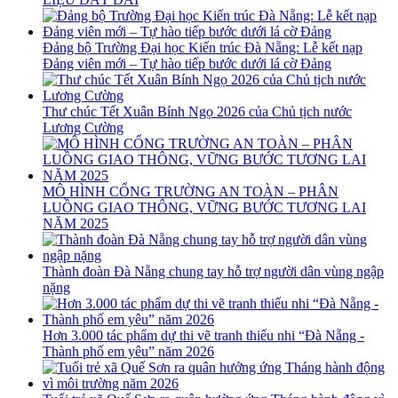
Đảng bộ Trường Đại học Kiến trúc Đà Nẵng: Lễ kết nạp
Đảng viên mới – Tự hào tiếp bước dưới lá cờ Đảng
Thư chúc Tết Xuân Bính Ngọ 2026 của Chủ tịch nước
Lương Cường
MÔ HÌNH CỔNG TRƯỜNG AN TOÀN – PHÂN
LUỒNG GIAO THÔNG, VỮNG BƯỚC TƯƠNG LAI
NĂM 2025
Thành đoàn Đà Nẵng chung tay hỗ trợ người dân vùng ngập
nặng
Hơn 3.000 tác phẩm dự thi vẽ tranh thiếu nhi “Đà Nẵng -
Thành phố em yêu” năm 2026