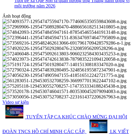
Tuổi trẻ xã Quế Sơn ra quân hưởng ứng Tháng hành động vì
môi trường năm 2026
Ảnh hoạt động
Video sự kiện
TUYỂN TẬP CA KHÚC CHÀO MỪNG ĐẠI HỘI
ĐOÀN TNCS HỒ CHÍ MINH CÁC CẤP,
LK VIẾT