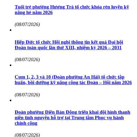
Tuổi trẻ phường Hương Trà tổ chức khóa rèn luyện kỹ
năng hè năm 2026
(08/07/2026)
Hiệp Đức tổ chức Hội nghị thông tin kết quả Đại hội
Đoàn toàn quốc lần thứ XIII, nhiệm kỳ 2026 – 2031
(08/07/2026)
Cụm 1, 2, 3 và 10 (Đoàn phường An Hải) tổ chức tập
huấn, bồi dưỡng kỹ năng công tác Đoàn – Hội năm 2026
(08/07/2026)
Đoàn phường Điện Bàn Đông triển khai đội hình thanh
niên tình nguyện hỗ trợ tại Trung tâm Phục vụ hành
chính công
(08/07/2026)