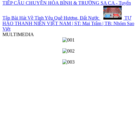
TIẾP CÂU CHUYỆN HÒA BÌNH & TRƯỜNG SA CA - Tuyển
Tập Bài Hát Về Tình Yêu Quê Hương, Đất Nước
TỰ
HÀO THANH NIÊN VIỆT NAM | ST: Mai Trâm | TB: Nhóm Sao
Việt
MULTIMEDIA