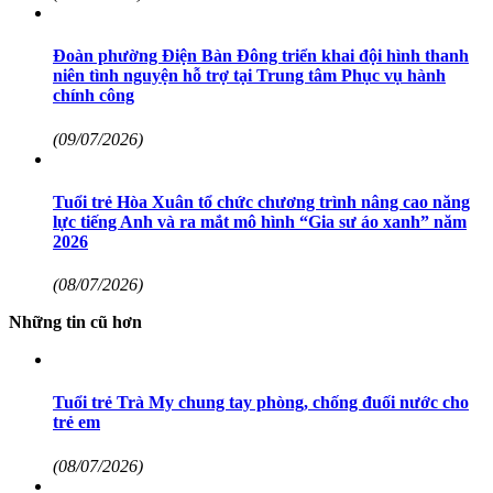
Đoàn phường Điện Bàn Đông triển khai đội hình thanh
niên tình nguyện hỗ trợ tại Trung tâm Phục vụ hành
chính công
(09/07/2026)
Tuổi trẻ Hòa Xuân tổ chức chương trình nâng cao năng
lực tiếng Anh và ra mắt mô hình “Gia sư áo xanh” năm
2026
(08/07/2026)
Những tin cũ hơn
Tuổi trẻ Trà My chung tay phòng, chống đuối nước cho
trẻ em
(08/07/2026)