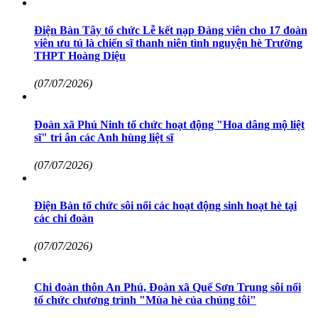
Điện Bàn Tây tổ chức Lễ kết nạp Đảng viên cho 17 đoàn
viên ưu tú là chiến sĩ thanh niên tình nguyện hè Trường
THPT Hoàng Diệu
(07/07/2026)
Đoàn xã Phú Ninh tổ chức hoạt động "Hoa dâng mộ liệt
sĩ" tri ân các Anh hùng liệt sĩ
(07/07/2026)
Điện Bàn tổ chức sôi nổi các hoạt động sinh hoạt hè tại
các chi đoàn
(07/07/2026)
Chi đoàn thôn An Phú, Đoàn xã Quế Sơn Trung sôi nổi
tổ chức chương trình "Mùa hè của chúng tôi"