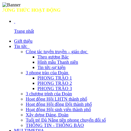
NG THỨC HOẠT ĐỘNG
Trang nhất
Giới thiệu
Tin tức
Công tác tuyên truyền – giáo dục
Theo gương Bác
Hình mẫu Thanh niên
Tin tức-sự kiện
3 phong trào của Đoàn
PHONG TRÀO 1
PHONG TRÀO 2
PHONG TRÀO 3
3 chương trình của Đoàn
Hoạt động Hội LHTN thành phố
Hoạt động Hội đồng Đội thành phố
Hoạt động Hội sinh viên thành phố
Xây dựng Đảng, Đoàn
Tuổi trẻ Đà Nẵng tiên phong chuyển đổi số
THÔNG TIN - THÔNG BÁO
MULTIMEDIA