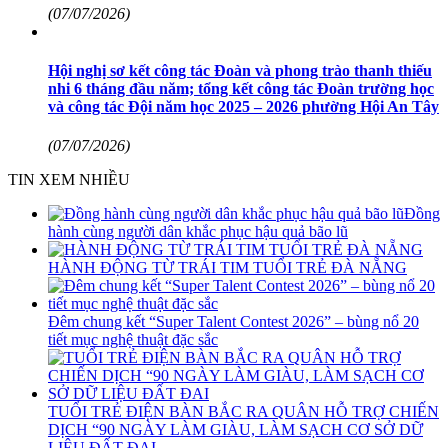
(07/07/2026)
Hội nghị sơ kết công tác Đoàn và phong trào thanh thiếu
nhi 6 tháng đầu năm; tổng kết công tác Đoàn trường học
và công tác Đội năm học 2025 – 2026 phường Hội An Tây
(07/07/2026)
TIN XEM NHIỀU
Đồng
hành cùng người dân khắc phục hậu quả bão lũ
HÀNH ĐỘNG TỪ TRÁI TIM TUỔI TRẺ ĐÀ NẴNG
Đêm chung kết “Super Talent Contest 2026” – bùng nổ 20
tiết mục nghệ thuật đặc sắc
TUỔI TRẺ ĐIỆN BÀN BẮC RA QUÂN HỖ TRỢ CHIẾN
DỊCH “90 NGÀY LÀM GIÀU, LÀM SẠCH CƠ SỞ DỮ
LIỆU ĐẤT ĐAI