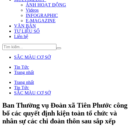
ẢNH HOẠT ĐỘNG
Videos
INFOGRAPHIC
E-MAGAZINE
VĂN BẢN
TƯ LIỆU SỐ
Liên hệ
SẮC MÀU CƠ SỞ
Tin Tức
Trang nhất
Trang nhất
Tin Tức
SẮC MÀU CƠ SỞ
Ban Thường vụ Đoàn xã Tiên Phước công
bố các quyết định kiện toàn tổ chức và
nhân sự các chi đoàn thôn sau sắp xếp