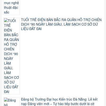
TUỔI TRẺ ĐIỆN BÀN BẮC RA QUÂN HỖ TRỢ CHIẾN
DỊCH “90 NGÀY LÀM GIÀU, LÀM SẠCH CƠ SỞ DỮ
LIỆU ĐẤT ĐAI
Đảng bộ Trường Đại học Kiến trúc Đà Nẵng: Lễ kết
nạp Đảng viên mới – Tự hào tiếp bước dưới lá cờ