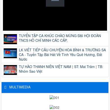
TUYỂN TẬP CA KHÚC CHÀO MỪNG ĐẠI HỘI ĐOÀN
TNCS HỒ CHÍ MINH CÁC CẤP,
LK VIẾT TIẾP CÂU CHUYỆN HÒA BÌNH & TRƯỜNG SA
CA - Tuyển Tập Bài Hát Về Tình Yêu Quê Hương, Đất
Nước
TỰ HÀO THANH NIÊN VIỆT NAM | ST: Mai Trâm | TB:
Nhóm Sao Việt
MULTIMEDIA