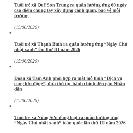
Tuổi trẻ xã Quế Sơn Trung ra quân hưởng ứng 60 ngày
cao điểm chung tay xây dựng cảnh quan, bảo vệ môi
trường
(15/06/2026)
Tuổi trẻ xã Thạnh Bình ra quân hưởng ứng “Ngày Chủ
nhật xanh” lần thứ III năm 2026
(15/06/2026)
Đoàn xã Tam Anh phối hợp ra mắt mô hình “Dịch vụ
công lưu động”, đưa thủ tục hành chính đến gần Nhân
dân
(15/06/2026)
Tuổi trẻ xã Nông Sơn đồng loạt ra quân hưởng ứng
“Ngày Chủ nhật xanh” toàn quốc lần thứ III năm 2026