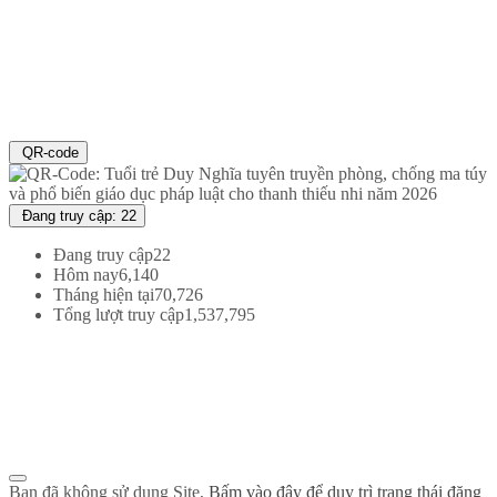
QR-code
Đang truy cập: 22
Đang truy cập
22
Hôm nay
6,140
Tháng hiện tại
70,726
Tổng lượt truy cập
1,537,795
Đoàn TNCS Hồ Chí Minh Thành phố Đà Nẵng
Địa chỉ : 71 Đường Xuân Thủy - Phường Khuê Trung - Quận Cẩm Lệ - TP
Đà Nẵng
Thư điện tử : vpthanhdoandanang@gmail.com
Điện thoại: 0236 3695362
Bạn đã không sử dụng Site,
Bấm vào đây để duy trì trạng thái đăng