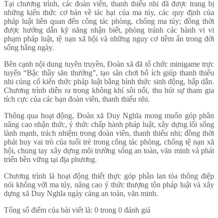
Tại chương trình, các đoàn viên, thanh thiếu nhi đã được trang bị
những kiến thức cơ bản về tác hại của ma túy, các quy định của
pháp luật liên quan đến công tác phòng, chống ma túy; đồng thời
được hướng dẫn kỹ năng nhận biết, phòng tránh các hành vi vi
phạm pháp luật, tệ nạn xã hội và những nguy cơ tiềm ẩn trong đời
sống hằng ngày.
Bên cạnh nội dung tuyên truyền, Đoàn xã đã tổ chức minigame trực
tuyến “Bậc thầy săn thưởng”, tạo sân chơi bổ ích giúp thanh thiếu
nhi củng cố kiến thức pháp luật bằng hình thức sinh động, hấp dẫn.
Chương trình diễn ra trong không khí sôi nổi, thu hút sự tham gia
tích cực của các bạn đoàn viên, thanh thiếu nhi.
Thông qua hoạt động, Đoàn xã Duy Nghĩa mong muốn góp phần
nâng cao nhận thức, ý thức chấp hành pháp luật, xây dựng lối sống
lành mạnh, trách nhiệm trong đoàn viên, thanh thiếu nhi; đồng thời
phát huy vai trò của tuổi trẻ trong công tác phòng, chống tệ nạn xã
hội, chung tay xây dựng môi trường sống an toàn, văn minh và phát
triển bền vững tại địa phương.
Chương trình là hoạt động thiết thực góp phần lan tỏa thông điệp
nói không với ma túy, nâng cao ý thức thượng tôn pháp luật và xây
dựng xã Duy Nghĩa ngày càng an toàn, văn minh.
Tổng số điểm của bài viết là: 0 trong 0 đánh giá