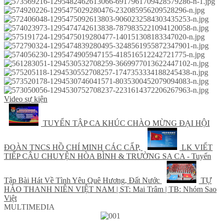
Video sự kiện
TUYỂN TẬP CA KHÚC CHÀO MỪNG ĐẠI HỘI
ĐOÀN TNCS HỒ CHÍ MINH CÁC CẤP,
LK VIẾT
TIẾP CÂU CHUYỆN HÒA BÌNH & TRƯỜNG SA CA - Tuyển
Tập Bài Hát Về Tình Yêu Quê Hương, Đất Nước
TỰ
HÀO THANH NIÊN VIỆT NAM | ST: Mai Trâm | TB: Nhóm Sao
Việt
MULTIMEDIA