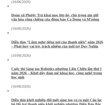
(16/06/2026)
Đoàn xã Phước Trà khai mạc lớp hè, chú trọng gìn giữ
văn hóa cồng chiêng của đồng bào Ca Dong và M'nông
(16/06/2026)
Diễn đàn “Lắng nghe tiếng nói của thanh niên” năm 2026
– Phát huy vai trò, trách nhiệm của tuổi trẻ Duy Nghĩa
(16/06/2026)
Cuộc thi Sáng tạo Robotics phường Liên Chiểu lần thứ I
năm 2026 – Khơi dậy đam mê khoa học, công nghệ trong
học sinh
(16/06/2026)
Diễn đàn khởi nghiệp đổi mới sáng tạo và ra mắt Câu lạc
bộ Hỗ trợ thanh niên khởi nghiệp phường Điện Bàn Bắc