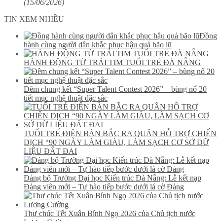
(15/06/2026)
TIN XEM NHIỀU
Đồng
hành cùng người dân khắc phục hậu quả bão lũ
HÀNH ĐỘNG TỪ TRÁI TIM TUỔI TRẺ ĐÀ NẴNG
Đêm chung kết “Super Talent Contest 2026” – bùng nổ 20
tiết mục nghệ thuật đặc sắc
TUỔI TRẺ ĐIỆN BÀN BẮC RA QUÂN HỖ TRỢ CHIẾN
DỊCH “90 NGÀY LÀM GIÀU, LÀM SẠCH CƠ SỞ DỮ
LIỆU ĐẤT ĐAI
Đảng bộ Trường Đại học Kiến trúc Đà Nẵng: Lễ kết nạp
Đảng viên mới – Tự hào tiếp bước dưới lá cờ Đảng
Thư chúc Tết Xuân Bính Ngọ 2026 của Chủ tịch nước